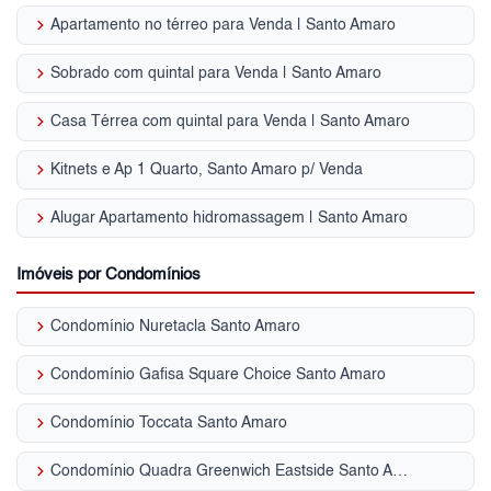
keyboard_arrow_right
Apartamento no térreo para Venda | Santo Amaro
keyboard_arrow_right
Sobrado com quintal para Venda | Santo Amaro
keyboard_arrow_right
Casa Térrea com quintal para Venda | Santo Amaro
keyboard_arrow_right
Kitnets e Ap 1 Quarto, Santo Amaro p/ Venda
keyboard_arrow_right
Alugar Apartamento hidromassagem | Santo Amaro
Imóveis por Condomínios
keyboard_arrow_right
Condomínio Nuretacla Santo Amaro
keyboard_arrow_right
Condomínio Gafisa Square Choice Santo Amaro
keyboard_arrow_right
Condomínio Toccata Santo Amaro
keyboard_arrow_right
Condomínio Quadra Greenwich Eastside Santo Amaro