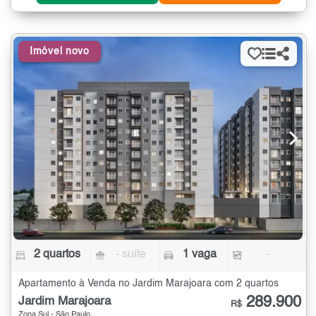
Imóvel novo
2 quartos
- suíte
1 vaga
-
Apartamento à Venda no Jardim Marajoara com 2 quartos
289.900
Jardim Marajoara
R$
Zona Sul - São Paulo