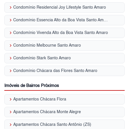
keyboard_arrow_right
Condomínio Residencial Joy Lifestyle Santo Amaro
keyboard_arrow_right
Condomínio Essencia Alto da Boa Vista Santo Amaro
keyboard_arrow_right
Condomínio Vivenda Alto da Boa Vista Santo Amaro
keyboard_arrow_right
Condomínio Melbourne Santo Amaro
keyboard_arrow_right
Condomínio Stark Santo Amaro
keyboard_arrow_right
Condomínio Chácara das Flores Santo Amaro
Imóveis de Bairros Próximos
keyboard_arrow_right
Apartamentos Chácara Flora
keyboard_arrow_right
Apartamentos Chácara Monte Alegre
keyboard_arrow_right
Apartamentos Chácara Santo Antônio (ZS)