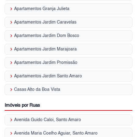
keyboard_arrow_right
Apartamentos Granja Julieta
keyboard_arrow_right
Apartamentos Jardim Caravelas
keyboard_arrow_right
Apartamentos Jardim Dom Bosco
keyboard_arrow_right
Apartamentos Jardim Marajoara
keyboard_arrow_right
Apartamentos Jardim Promissão
keyboard_arrow_right
Apartamentos Jardim Santo Amaro
keyboard_arrow_right
Casas Alto da Boa Vista
Imóveis por Ruas
keyboard_arrow_right
Avenida Guido Caloi, Santo Amaro
keyboard_arrow_right
Avenida Maria Coelho Aguiar, Santo Amaro