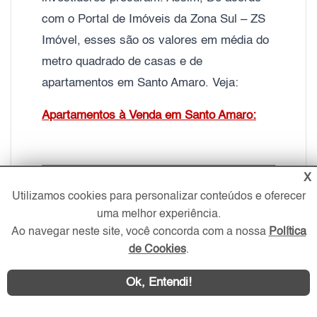
com o Portal de Imóveis da Zona Sul – ZS
Imóvel, esses são os valores em média do
metro quadrado de casas e de
apartamentos em Santo Amaro. Veja:
Apartamentos à Venda em Santo Amaro:
X
Valor médio do metro quadrado dos Apartamentos
Utilizamos cookies para personalizar conteúdos e oferecer
Santo Amaro, Zona Sul
- São Paulo
uma melhor experiência.
Ao navegar neste site, você concorda com a nossa
Política
Dormitórios
Vagas de Garagem
Valor do m²
de Cookies
.
Kitnet e 1
SEM VAGA
R$ 5.940,00
Ok, Entendi!
1, 2 e 3
1
R$ 8.150,00