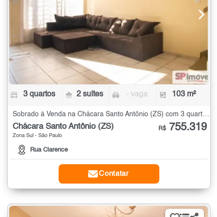
3 quartos
2 suítes
- vaga
103 m²
Sobrado à Venda na Chácara Santo Antônio (ZS) com 3 quartos - 103 m²
755.319
Chácara Santo Antônio (ZS)
R$
Zona Sul - São Paulo
Rua Clarence
Contatar