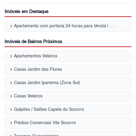
Imóveis em Destaque
keyboard_arrow_right
Apartamento com portaria 24 horas para Venda | Socorro
Imóveis de Bairros Próximos
keyboard_arrow_right
Apartamentos Veleiros
keyboard_arrow_right
Casas Jardim das Flores
keyboard_arrow_right
Casas Jardim Ipanema (Zona Sul)
keyboard_arrow_right
Casas Veleiros
keyboard_arrow_right
Galpões / Salões Capela do Socorro
keyboard_arrow_right
Prédios Comerciais Vila Socorro