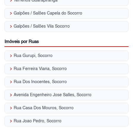
keyboard_arrow_right
Terrenos Guarapiranga
keyboard_arrow_right
Galpões / Salões Capela do Socorro
keyboard_arrow_right
Galpões / Salões Vila Socorro
Imóveis por Ruas
keyboard_arrow_right
Rua Gurupi, Socorro
keyboard_arrow_right
Rua Ferreira Viana, Socorro
keyboard_arrow_right
Rua Dos Inocentes, Socorro
keyboard_arrow_right
Avenida Engenheiro Jose Salles, Socorro
keyboard_arrow_right
Rua Casa Dos Mouros, Socorro
keyboard_arrow_right
Rua Joao Pedro, Socorro