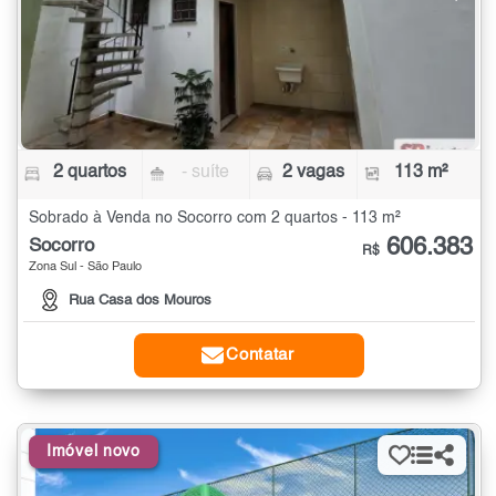
2 quartos
- suíte
2 vagas
113 m²
Sobrado à Venda no Socorro com 2 quartos - 113 m²
606.383
Socorro
R$
Zona Sul - São Paulo
Rua Casa dos Mouros
Contatar
Imóvel novo