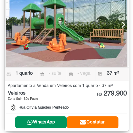
1 quarto
- suíte
- vaga
37 m²
Apartamento à Venda em Veleiros com 1 quarto - 37 m²
279.900
Veleiros
R$
Zona Sul - São Paulo
Rua Olívia Guedes Penteado
WhatsApp
Contatar