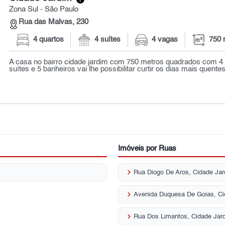
Zona Sul - São Paulo
Rua das Malvas, 230
4 quartos
4 suítes
4 vagas
750 
A casa no bairro cidade jardim com 750 metros quadrados com 4
suítes e 5 banheiros vai lhe possibilitar curtir os dias mais quentes 
Imóveis por Ruas
keyboard_arrow_right
Rua Diogo De Aros, Cidade Ja
keyboard_arrow_right
Avenida Duquesa De Goias, Ci
keyboard_arrow_right
Rua Dos Limantos, Cidade Jar