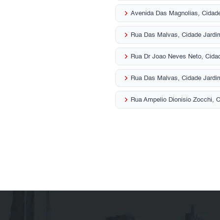
keyboard_arrow_right
Avenida Das Magnolias, Cidad
keyboard_arrow_right
Rua Das Malvas, Cidade Jardi
keyboard_arrow_right
Rua Dr Joao Neves Neto, Cida
keyboard_arrow_right
Rua Das Malvas, Cidade Jardi
keyboard_arrow_right
Rua Ampelio Dionisio Zocchi, 