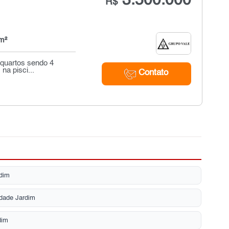
3.500.000
R$
m²
 quartos sendo 4
na pisci...
Contato
rdim
dade Jardim
dim