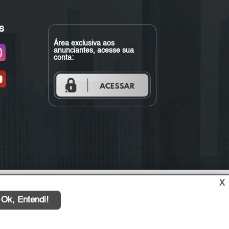
s
Área exclusiva aos
anunciantes, acesse sua
conta:
X
Ok, Entendi!