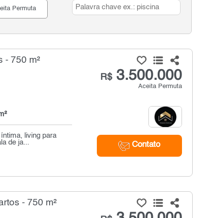
eita Permuta
 - 750 m²
3.500.000
R$
Aceita Permuta
m²
ntima, living para
a de ja...
Contato
rtos - 750 m²