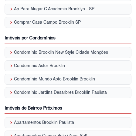
keyboard_arrow_right
Ap Para Alugar C Academia Brooklyn - SP
keyboard_arrow_right
Comprar Casa Campo Brooklin SP
Imóveis por Condomínios
keyboard_arrow_right
Condomínio Brooklin New Style Cidade Monções
keyboard_arrow_right
Condomínio Astor Brooklin
keyboard_arrow_right
Condomínio Mundo Apto Brooklin Brooklin
keyboard_arrow_right
Condomínio Jardins Desarbres Brooklin Paulista
Imóveis de Bairros Próximos
keyboard_arrow_right
Apartamentos Brooklin Paulista
keyboard_arrow_right
Apartamentos Campo Belo (Zona Sul)