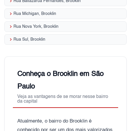
keyboard_arrow_right
Rua Baltazarua Fernandes, Brooklin
keyboard_arrow_right
Rua Michigan, Brooklin
keyboard_arrow_right
Rua Nova York, Brooklin
keyboard_arrow_right
Rua Sul, Brooklin
Conheça o Brooklin em São
Paulo
Veja as vantagens de se morar nesse bairro
da capital
Atualmente, o bairro do Brooklin é
conhecido por ser um dos mais valorizados