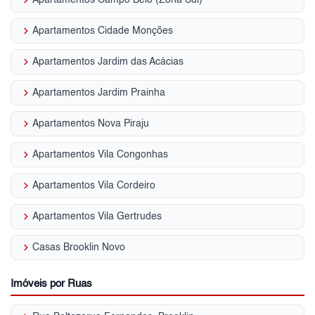
keyboard_arrow_right
Apartamentos Cidade Monções
keyboard_arrow_right
Apartamentos Jardim das Acácias
keyboard_arrow_right
Apartamentos Jardim Prainha
keyboard_arrow_right
Apartamentos Nova Piraju
keyboard_arrow_right
Apartamentos Vila Congonhas
keyboard_arrow_right
Apartamentos Vila Cordeiro
keyboard_arrow_right
Apartamentos Vila Gertrudes
keyboard_arrow_right
Casas Brooklin Novo
Imóveis por Ruas