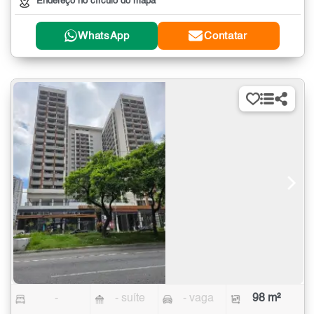
Endereço no círculo do mapa
WhatsApp
Contatar
-
- suíte
- vaga
98 m²