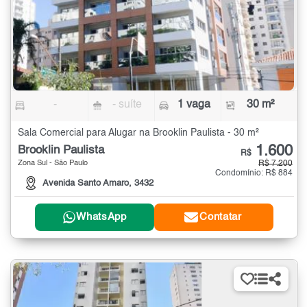
-
- suíte
1 vaga
30 m²
Sala Comercial para Alugar na Brooklin Paulista - 30 m²
1.600
Brooklin Paulista
R$
Zona Sul - São Paulo
R$ 7.200
Condomínio: R$ 884
Avenida Santo Amaro, 3432
WhatsApp
Contatar