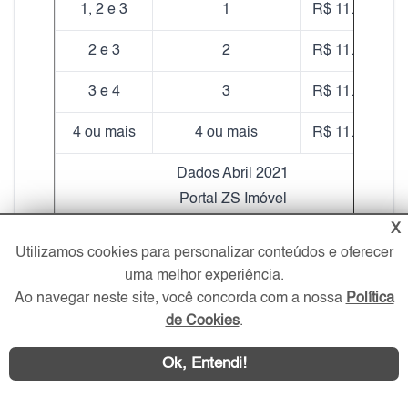
1, 2 e 3
1
R$ 11.570,00
2 e 3
2
R$ 11.560,00
3 e 4
3
R$ 11.980,00
4 ou mais
4 ou mais
R$ 11.840,00
Dados Abril 2021
Portal ZS Imóvel
X
Utilizamos cookies para personalizar conteúdos e oferecer
uma melhor experiência.
Ao navegar neste site, você concorda com a nossa
Política
Valor médio do metro quadrado das Casas
de Cookies
.
Brooklin, Zona Sul
- São Paulo
Ok, Entendi!
Dormitórios
Vagas de Garagem
Valor médio m