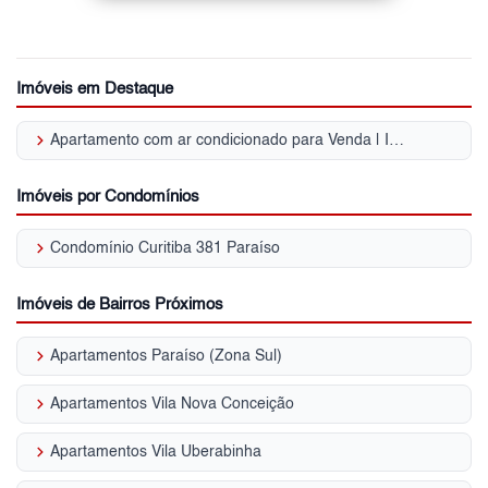
Imóveis em Destaque
keyboard_arrow_right
Apartamento com ar condicionado para Venda | Ibirapuera
Imóveis por Condomínios
keyboard_arrow_right
Condomínio Curitiba 381 Paraíso
Imóveis de Bairros Próximos
keyboard_arrow_right
Apartamentos Paraíso (Zona Sul)
keyboard_arrow_right
Apartamentos Vila Nova Conceição
keyboard_arrow_right
Apartamentos Vila Uberabinha