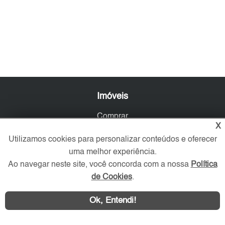
Imóveis
Comprar
X
Alugar
Utilizamos cookies para personalizar conteúdos e oferecer
Imóveis Novos
uma melhor experiência.
Imobiliária
Ao navegar neste site, você concorda com a nossa
Política
O que procura?
de Cookies
.
Favoritos
Ok, Entendi!
Serviços
Blog