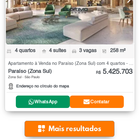
4 quartos
4 suítes
3 vagas
258 m²
Apartamento à Venda no Paraíso (Zona Sul) com 4 quartos - 258 m²
5.425.703
Paraíso (Zona Sul)
R$
Zona Sul - São Paulo
Endereço no círculo do mapa
WhatsApp
Contatar