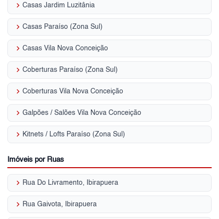
keyboard_arrow_right
Casas Jardim Luzitânia
keyboard_arrow_right
Casas Paraíso (Zona Sul)
keyboard_arrow_right
Casas Vila Nova Conceição
keyboard_arrow_right
Coberturas Paraíso (Zona Sul)
keyboard_arrow_right
Coberturas Vila Nova Conceição
keyboard_arrow_right
Galpões / Salões Vila Nova Conceição
keyboard_arrow_right
Kitnets / Lofts Paraíso (Zona Sul)
Imóveis por Ruas
keyboard_arrow_right
Rua Do Livramento, Ibirapuera
keyboard_arrow_right
Rua Gaivota, Ibirapuera