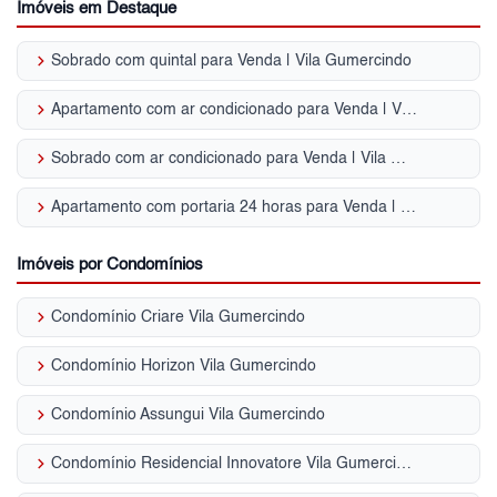
Imóveis em Destaque
keyboard_arrow_right
Sobrado com quintal para Venda | Vila Gumercindo
keyboard_arrow_right
Apartamento com ar condicionado para Venda | Vila Gumercindo
keyboard_arrow_right
Sobrado com ar condicionado para Venda | Vila Gumercindo
keyboard_arrow_right
Apartamento com portaria 24 horas para Venda | Vila Gumercindo
Imóveis por Condomínios
keyboard_arrow_right
Condomínio Criare Vila Gumercindo
keyboard_arrow_right
Condomínio Horizon Vila Gumercindo
keyboard_arrow_right
Condomínio Assungui Vila Gumercindo
keyboard_arrow_right
Condomínio Residencial Innovatore Vila Gumercindo