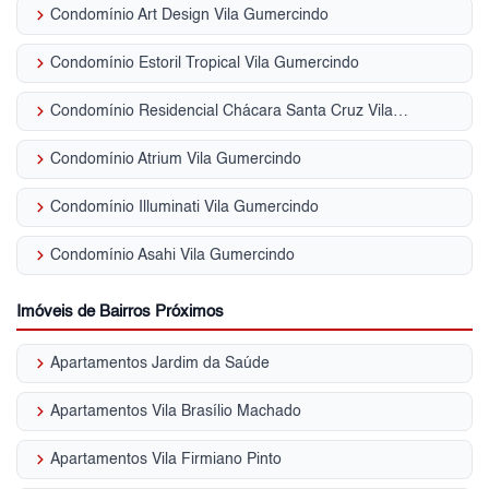
keyboard_arrow_right
Condomínio Art Design Vila Gumercindo
keyboard_arrow_right
Condomínio Estoril Tropical Vila Gumercindo
keyboard_arrow_right
Condomínio Residencial Chácara Santa Cruz Vila Gumercindo
keyboard_arrow_right
Condomínio Atrium Vila Gumercindo
keyboard_arrow_right
Condomínio Illuminati Vila Gumercindo
keyboard_arrow_right
Condomínio Asahi Vila Gumercindo
Imóveis de Bairros Próximos
keyboard_arrow_right
Apartamentos Jardim da Saúde
keyboard_arrow_right
Apartamentos Vila Brasílio Machado
keyboard_arrow_right
Apartamentos Vila Firmiano Pinto