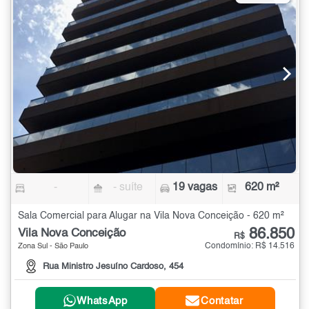
-
- suíte
19 vagas
620 m²
Sala Comercial para Alugar na Vila Nova Conceição - 620 m²
86.850
Vila Nova Conceição
R$
Condomínio: R$ 14.516
Zona Sul - São Paulo
Rua Ministro Jesuíno Cardoso, 454
WhatsApp
Contatar