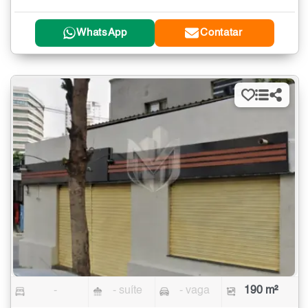
WhatsApp
Contatar
-
- suíte
- vaga
190 m²