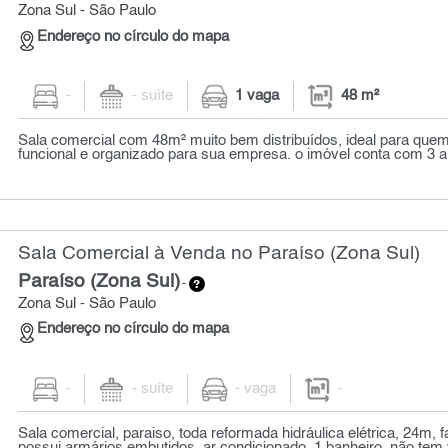
Zona Sul - São Paulo
Endereço no círculo do mapa
-
- suíte
1 vaga
48 m²
Sala comercial com 48m² muito bem distribuídos, ideal para qu
funcional e organizado para sua empresa. o imóvel conta com 3 a
Sala Comercial à Venda no Paraíso (Zona Sul)
Paraíso (Zona Sul)
-
Zona Sul - São Paulo
Endereço no círculo do mapa
-
- suíte
- vaga
-
Sala comercial, paraiso, toda reformada hidráulica elétrica, 24m, 
possui armários embutidos, ar condicionado, 1 banheiro, não tem v