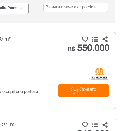
eita Permuta
50 m²
550.000
R$
Contato
 equilíbrio perfeito
- 21 m²