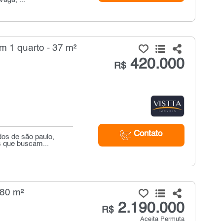
m 1 quarto - 37 m²
420.000
R$
Contato
dos de são paulo,
s que buscam...
180 m²
2.190.000
R$
Aceita Permuta