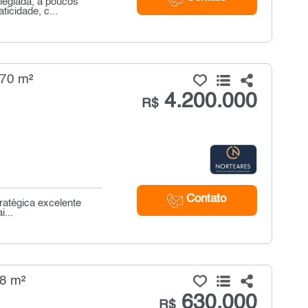
legiada, a poucos
icidade, c...
170 m²
4.200.000
R$
Contato
ratégica excelente
...
48 m²
630.000
R$