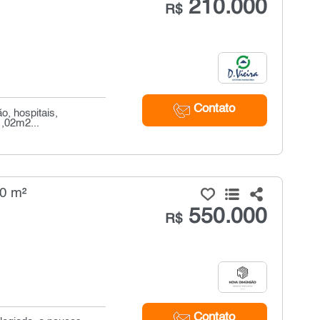
210.000
R$
Contato
o, hospitais,
1,02m2...
50 m²
550.000
R$
Contato