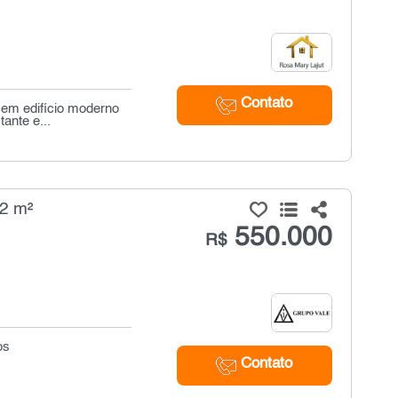
Contato
 em edifício moderno
ante e...
42 m²
550.000
R$
os
Contato