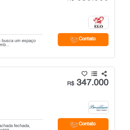
Contato
em busca um espaço
mb...
347.000
R$
Contato
fachada fechada,
aga, ...