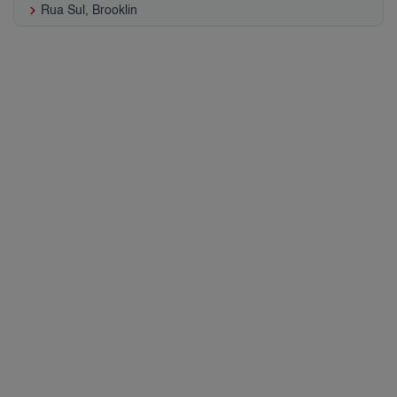
keyboard_arrow_right
Rua Sul, Brooklin