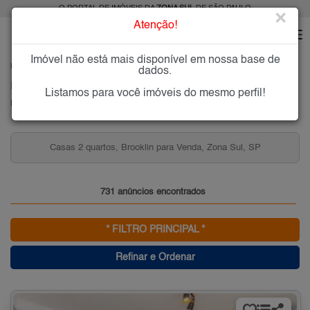
O PORTAL DE IMÓVEIS DA
ZONA SUL
DE SÃO PAULO
×
Atenção!
Imóvel não está mais disponível em nossa base de
HOME
ZONA SUL
COMPRAR
BROOKLIN
dados.
Imóveis à Venda na Brooklin, Zona Sul de São Paulo
Listamos para você imóveis do mesmo perfil!
Brooklin, Zona Sul
Casas 2 quartos, Brooklin para Venda, Zona Sul, SP
731 anúncios encontrados
* FILTRO PRINCIPAL *
Refinar e Ordenar