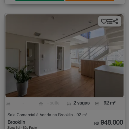
-
- suíte
2 vagas
92 m²
Sala Comercial à Venda na Brooklin - 92 m²
948.000
Brooklin
R$
Zona Sul - São Paulo