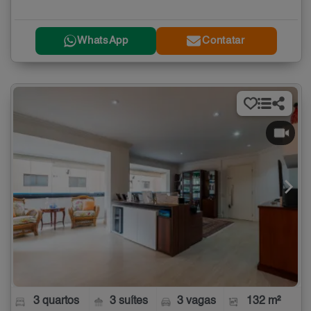
WhatsApp
Contatar
3 quartos
3 suítes
3 vagas
132 m²