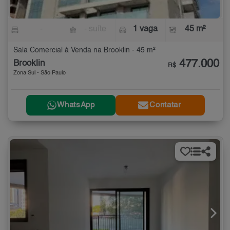
-
- suíte
1 vaga
45 m²
Sala Comercial à Venda na Brooklin - 45 m²
477.000
Brooklin
R$
Zona Sul - São Paulo
WhatsApp
Contatar