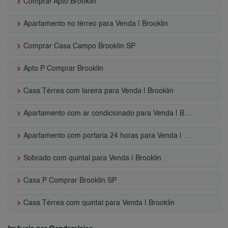
keyboard_arrow_right
Comprar Apto Brooklin
keyboard_arrow_right
Apartamento no térreo para Venda | Brooklin
keyboard_arrow_right
Comprar Casa Campo Brooklin SP
keyboard_arrow_right
Apto P Comprar Brooklin
keyboard_arrow_right
Casa Térrea com lareira para Venda | Brooklin
keyboard_arrow_right
Apartamento com ar condicionado para Venda | Brooklin
keyboard_arrow_right
Apartamento com portaria 24 horas para Venda | Brooklin
keyboard_arrow_right
Sobrado com quintal para Venda | Brooklin
keyboard_arrow_right
Casa P Comprar Brooklin SP
keyboard_arrow_right
Casa Térrea com quintal para Venda | Brooklin