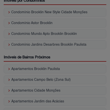
Imóveis por Condomínios
keyboard_arrow_right
Condomínio Brooklin New Style Cidade Monções
keyboard_arrow_right
Condomínio Astor Brooklin
keyboard_arrow_right
Condomínio Mundo Apto Brooklin Brooklin
keyboard_arrow_right
Condomínio Jardins Desarbres Brooklin Paulista
Imóveis de Bairros Próximos
keyboard_arrow_right
Apartamentos Brooklin Paulista
keyboard_arrow_right
Apartamentos Campo Belo (Zona Sul)
keyboard_arrow_right
Apartamentos Cidade Monções
keyboard_arrow_right
Apartamentos Jardim das Acácias