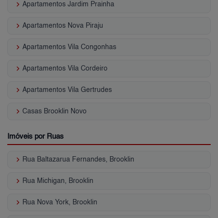
keyboard_arrow_right
Apartamentos Jardim Prainha
keyboard_arrow_right
Apartamentos Nova Piraju
keyboard_arrow_right
Apartamentos Vila Congonhas
keyboard_arrow_right
Apartamentos Vila Cordeiro
keyboard_arrow_right
Apartamentos Vila Gertrudes
keyboard_arrow_right
Casas Brooklin Novo
Imóveis por Ruas
keyboard_arrow_right
Rua Baltazarua Fernandes, Brooklin
keyboard_arrow_right
Rua Michigan, Brooklin
keyboard_arrow_right
Rua Nova York, Brooklin