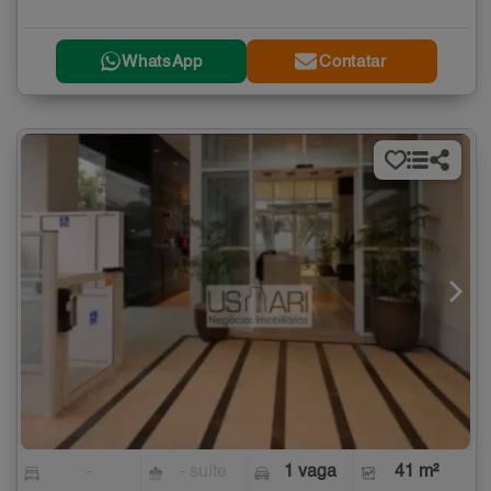
WhatsApp
Contatar
-
- suíte
1 vaga
41 m²