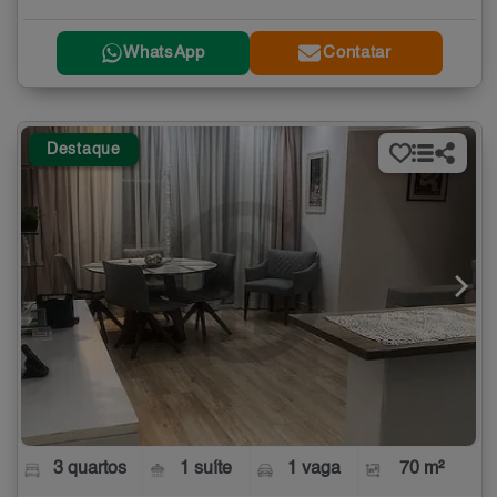
WhatsApp
Contatar
Destaque
3 quartos
1 suíte
1 vaga
70 m²