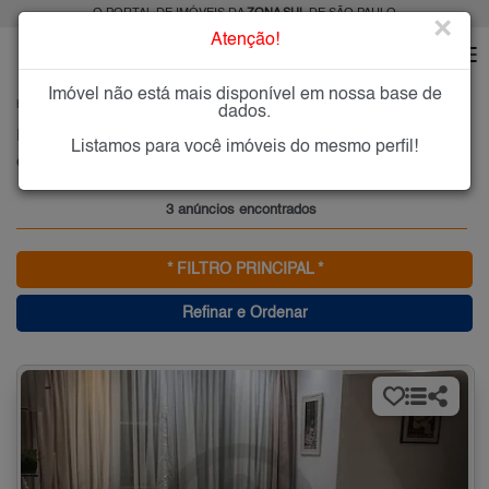
O PORTAL DE IMÓVEIS DA
ZONA SUL
DE SÃO PAULO
×
Atenção!
Imóvel não está mais disponível em nossa base de
HOME
ZONA SUL
COMPRAR
CIDADE ADEMAR
dados.
Imóveis à Venda na Cidade Ademar, Zona Sul de São Paulo
Listamos para você imóveis do mesmo perfil!
Cidade Ademar, Zona Sul
3 anúncios encontrados
* FILTRO PRINCIPAL *
Refinar e Ordenar