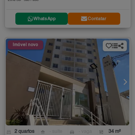
Zona Sul - São Paulo
WhatsApp
Contatar
Imóvel novo
2 quartos
- suíte
- vaga
34 m²