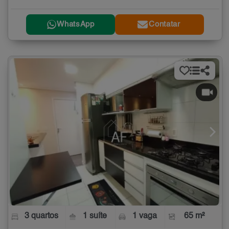
WhatsApp
Contatar
3 quartos
1 suíte
1 vaga
65 m²