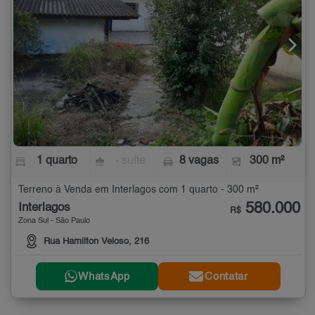
1 quarto
- suíte
8 vagas
300 m²
Terreno à Venda em Interlagos com 1 quarto - 300 m²
580.000
Interlagos
R$
Zona Sul - São Paulo
Rua Hamilton Veloso, 216
WhatsApp
Contatar