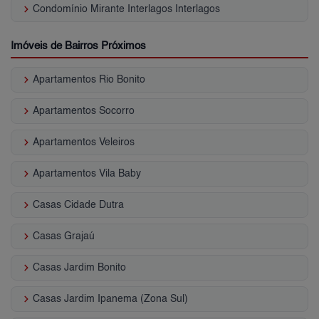
keyboard_arrow_right
Condomínio Mirante Interlagos Interlagos
Imóveis de Bairros Próximos
keyboard_arrow_right
Apartamentos Rio Bonito
keyboard_arrow_right
Apartamentos Socorro
keyboard_arrow_right
Apartamentos Veleiros
keyboard_arrow_right
Apartamentos Vila Baby
keyboard_arrow_right
Casas Cidade Dutra
keyboard_arrow_right
Casas Grajaú
keyboard_arrow_right
Casas Jardim Bonito
keyboard_arrow_right
Casas Jardim Ipanema (Zona Sul)