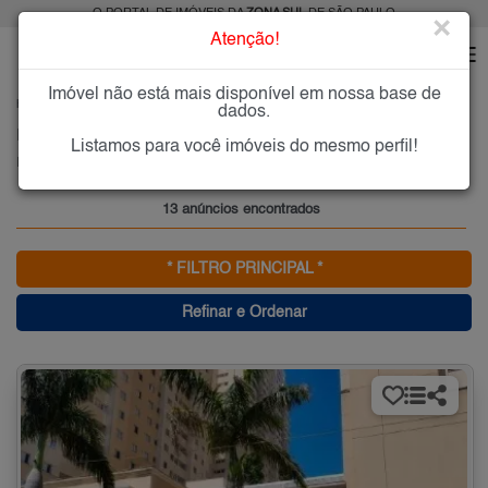
O PORTAL DE IMÓVEIS DA
ZONA SUL
DE SÃO PAULO
×
Atenção!
Imóvel não está mais disponível em nossa base de
HOME
ZONA SUL
COMPRAR
INTERLAGOS
dados.
Imóveis à Venda em Interlagos, Zona Sul de São Paulo
Listamos para você imóveis do mesmo perfil!
Interlagos, Zona Sul
13 anúncios encontrados
* FILTRO PRINCIPAL *
Refinar e Ordenar