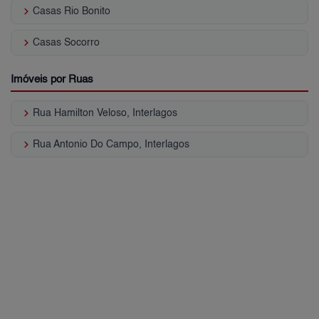
keyboard_arrow_right
Casas Rio Bonito
keyboard_arrow_right
Casas Socorro
Imóveis por Ruas
keyboard_arrow_right
Rua Hamilton Veloso, Interlagos
keyboard_arrow_right
Rua Antonio Do Campo, Interlagos