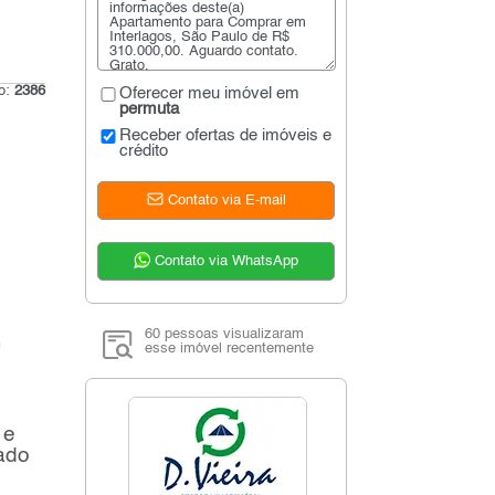
go:
2386
Oferecer meu imóvel em
permuta
Receber ofertas de imóveis e
crédito
Contato via E-mail
Contato via WhatsApp
60 pessoas visualizaram
!
esse imóvel recentemente
 e
ado