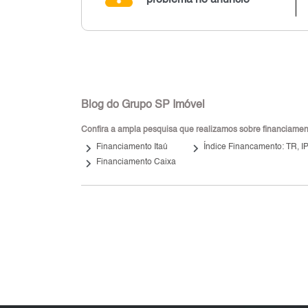
Blog do Grupo SP Imóvel
Confira a ampla pesquisa que realizamos sobre financiamento
keyboard_arrow_right
keyboard_arrow_right
Financiamento Itaú
Índice Financamento: TR, 
keyboard_arrow_right
Financiamento Caixa