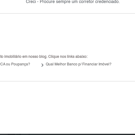
Creci - Procure sempre um corretor credenciado.
 imobiliário em nosso blog. Clique nos links abaixo:
keyboard_arrow_right
IPCA ou Poupança?
Qual Melhor Banco p/ Financiar Imóvel?