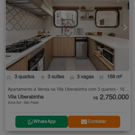
3 quartos
3 suítes
3 vagas
168 m²
Apartamento à Venda na Vila Uberabinha com 3 quartos - 168 m²
2.750.000
Vila Uberabinha
R$
Zona Sul - São Paulo
WhatsApp
Contatar