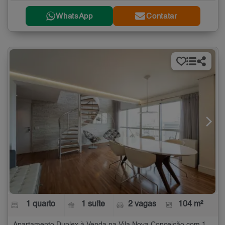
WhatsApp
Contatar
1 quarto
1 suíte
2 vagas
104 m²