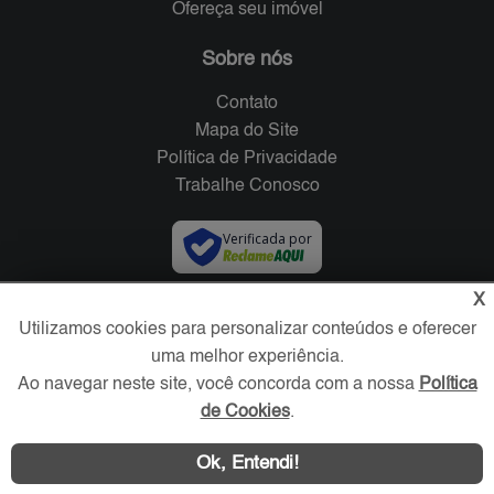
Ofereça seu imóvel
Sobre nós
Contato
Mapa do Site
Política de Privacidade
Trabalhe Conosco
Verificada por
X
Redes Sociais
Utilizamos cookies para personalizar conteúdos e oferecer
uma melhor experiência.
Ao navegar neste site, você concorda com a nossa
Política
de Cookies
.
Ok, Entendi!