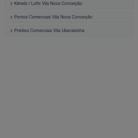
keyboard_arrow_right
Kitnets / Lofts Vila Nova Conceição
keyboard_arrow_right
Pontos Comerciais Vila Nova Conceição
keyboard_arrow_right
Prédios Comerciais Vila Uberabinha