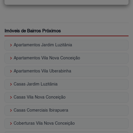
Imóveis de Bairros Próximos
keyboard_arrow_right
Apartamentos Jardim Luzitânia
keyboard_arrow_right
Apartamentos Vila Nova Conceição
keyboard_arrow_right
Apartamentos Vila Uberabinha
keyboard_arrow_right
Casas Jardim Luzitânia
keyboard_arrow_right
Casas Vila Nova Conceição
keyboard_arrow_right
Casas Comerciais Ibirapuera
keyboard_arrow_right
Coberturas Vila Nova Conceição