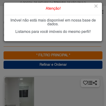
O PORTAL DE IMÓVEIS DA
ZONA SUL
DE SÃO PAULO
×
Atenção!
Imóvel não está mais disponível em nossa base de
HOME
ZONA SUL
COMPRAR
PARQUE IBIRAPUERA
dados.
Imóveis à Venda no Parque Ibirapuera, Zona Sul de São Paulo
Listamos para você imóveis do mesmo perfil!
Parque Ibirapuera, Zona Sul
* FILTRO PRINCIPAL *
Refinar e Ordenar