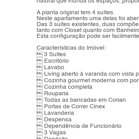
natural que inunda os espaços, propo
A planta original tem 4 suítes.
Neste apartamento uma delas foi abert
Das 3 suítes existentes, duas compõe 
tanto com Closet quanto com Banheiro 
Esta configuração pode ser facilmente r
Características do Imóvel:
 3 Suítes
 Escritório
 Lavabo
 Living aberto à varanda com vista 
 Cozinha gourmet moderna com porta 
 Cozinha completa
 Rouparia
 Todas as bancadas em Corian
 Portas de Correr Cinex
 Lavanderia
 Despensa
 Dependência de Funcionário
 3 Vagas