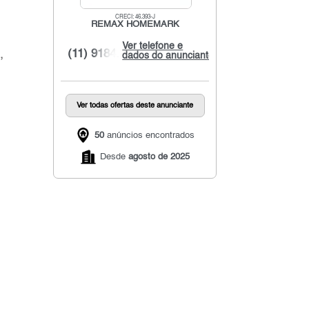
CRECI: 46.393-J
REMAX HOMEMARK
Ver telefone e
,
(11) 9184...
dados do anunciante
Ver todas ofertas deste anunciante
50
anúncios encontrados
Desde
agosto de 2025