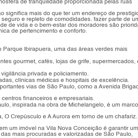
sfera de tranquilidade proporcionada pelas ruas
 significa mais do que ter um endereço de prestígi
o, seguro e repleto de comodidades. fazer parte de 
de de vida e o bem-estar dos moradores são priorid
ica de pertencimento e conforto.
do Parque Ibirapuera, uma das áreas verdes mais
ntes gourmet, cafés, lojas de grife, supermercados, 
igilância privada e policiamento.
s, clínicas médicas e hospitais de excelência.
mportantes vias de São Paulo, como a Avenida Briga
centros financeiros e empresariais.
aulo, inspirada na obra de Michelangelo, é um marc
a, O Crepúsculo e A Aurora em torno de um chafariz.
r em um imóvel na Vila Nova Conceição é garantir u
a das mais procuradas e valorizadas de São Paulo,