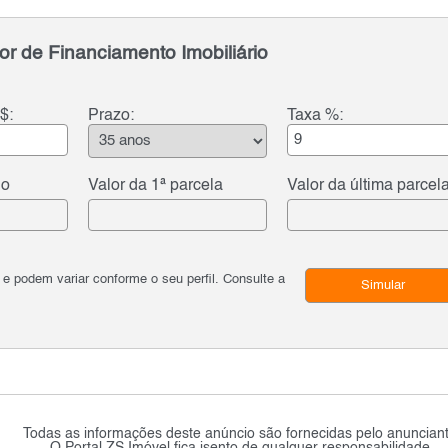
or de Financiamento Imobiliário
$:
Prazo:
Taxa %:
do
Valor da 1ª parcela
Valor da última parcel
podem variar conforme o seu perfil. Consulte a
Simular
Todas as informações deste anúncio são fornecidas pelo anunciant
O Portal ZS Imóvel fica isento de qualquer responsabilidade.