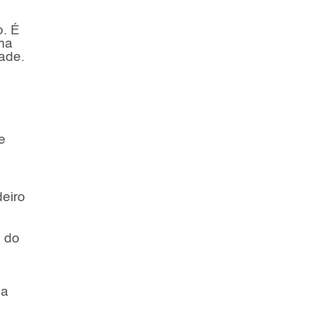
o. É
uma
ade.
e
deiro
o do
ma