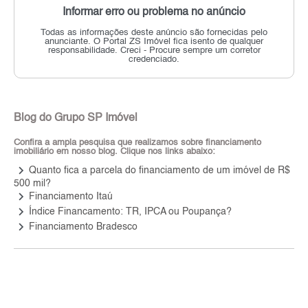
Informar erro ou problema no anúncio
Todas as informações deste anúncio são fornecidas pelo
anunciante.
O Portal ZS Imóvel fica isento de qualquer
responsabilidade.
Creci - Procure sempre um corretor
credenciado.
Blog do Grupo SP Imóvel
Confira a ampla pesquisa que realizamos sobre financiamento
imobiliário em nosso blog. Clique nos links abaixo:
keyboard_arrow_right
Quanto fica a parcela do financiamento de um imóvel de R$
500 mil?
keyboard_arrow_right
Financiamento Itaú
keyboard_arrow_right
Índice Financamento: TR, IPCA ou Poupança?
keyboard_arrow_right
Financiamento Bradesco