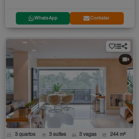
WhatsApp
Contatar
3 quartos
3 suítes
3 vagas
244 m²