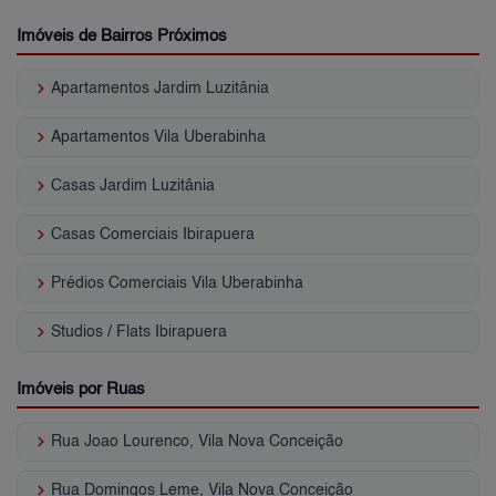
Imóveis de Bairros Próximos
keyboard_arrow_right
Apartamentos Jardim Luzitânia
keyboard_arrow_right
Apartamentos Vila Uberabinha
keyboard_arrow_right
Casas Jardim Luzitânia
keyboard_arrow_right
Casas Comerciais Ibirapuera
keyboard_arrow_right
Prédios Comerciais Vila Uberabinha
keyboard_arrow_right
Studios / Flats Ibirapuera
Imóveis por Ruas
keyboard_arrow_right
Rua Joao Lourenco, Vila Nova Conceição
keyboard_arrow_right
Rua Domingos Leme, Vila Nova Conceição