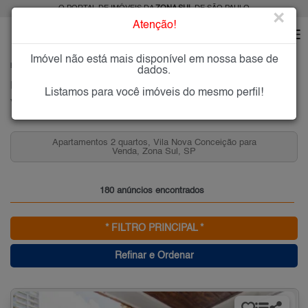
O PORTAL DE IMÓVEIS DA
ZONA SUL
DE SÃO PAULO
×
Atenção!
Imóvel não está mais disponível em nossa base de
HOME
ZONA SUL
COMPRAR
VILA NOVA CONCEIÇÃO
dados.
Imóveis à Venda na Vila Nova Conceição, Zona Sul de São Paulo
Listamos para você imóveis do mesmo perfil!
Vila Nova Conceição, Zona Sul
Apartamentos 2 quartos, Vila Nova Conceição para
Venda, Zona Sul, SP
180 anúncios encontrados
* FILTRO PRINCIPAL *
Refinar e Ordenar