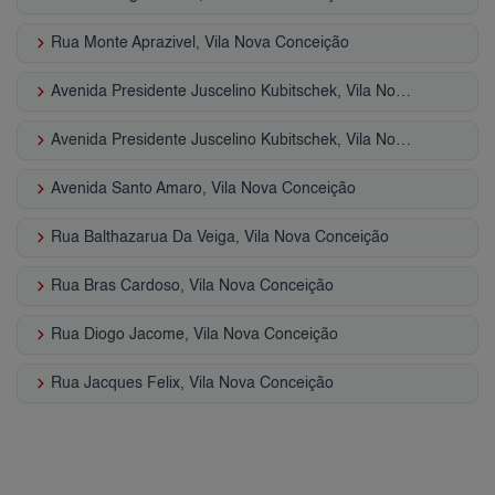
keyboard_arrow_right
Rua Monte Aprazivel, Vila Nova Conceição
keyboard_arrow_right
Avenida Presidente Juscelino Kubitschek, Vila Nova Conceição
keyboard_arrow_right
Avenida Presidente Juscelino Kubitschek, Vila Nova Conceição
keyboard_arrow_right
Avenida Santo Amaro, Vila Nova Conceição
keyboard_arrow_right
Rua Balthazarua Da Veiga, Vila Nova Conceição
keyboard_arrow_right
Rua Bras Cardoso, Vila Nova Conceição
keyboard_arrow_right
Rua Diogo Jacome, Vila Nova Conceição
keyboard_arrow_right
Rua Jacques Felix, Vila Nova Conceição