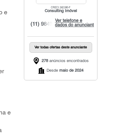
CRECI: 242.590-F
Consulting Imóvel
o e
Ver telefone e
(11) 9849...
dados do anunciante
Ver todas ofertas deste anunciante
278
anúncios encontrados
Desde
maio de 2024
er
lha e
a