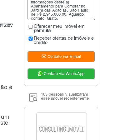
o#TZI0V
Oferecer meu imóvel em
permuta
Receber ofertas de imóveis e
crédito
Contato via E-mail
Contato via WhatsApp
ção e
103 pessoas visualizaram
esse imóvel recentemente
a um
este