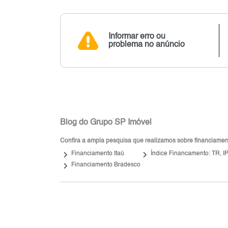
Informar erro ou
problema no anúncio
Blog do Grupo SP Imóvel
Confira a ampla pesquisa que realizamos sobre financiamento
keyboard_arrow_right
keyboard_arrow_right
Financiamento Itaú
Índice Financamento: TR, 
keyboard_arrow_right
Financiamento Bradesco