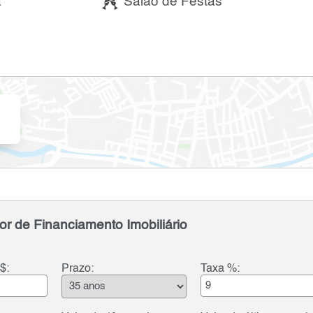
a
Salão de Festas
or de Financiamento Imobiliário
$:
Prazo:
Taxa %: