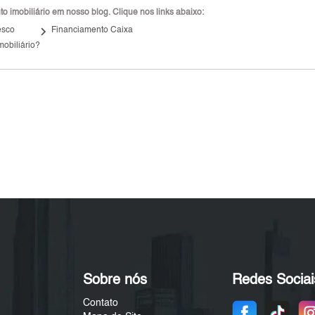
 imobiliário em nosso blog. Clique nos links abaixo:
keyboard_arrow_right
esco
Financiamento Caixa
mobiliário?
Sobre nós
Redes Sociai
Contato