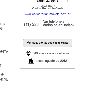
CRECI: 22.501-J
Carlos Ferrari Imóveis
www.carlosferrariimoveis.com.br
Ver telefone e
nte
(11) 2287...
dados do anunciante
 e
Ver todas ofertas deste anunciante
bem-
640
anúncios encontrados
Desde
agosto de 2012
e
 e
para