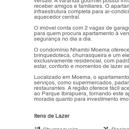
versátil. A varanda gourmet possui infr
receber amigos e familiares. O aparta
infraestrutura completa para ar-condi
aquecedor central.
O imóvel conta com 2 vagas de garag
para quem procura apartamento à ven
segurança no dia a dia.
O condomínio Nhambi Moema oferece l
brinquedoteca, churrasqueira e um el
exclusivamente residencial, com padr
estar, conforto e momentos de lazer s
Localizado em Moema, o apartamento e
serviços, como supermercados, padari
restaurantes. A região oferece fácil a
ao Parque Ibirapuera, tornando este
moradia quanto para investimento imobi
Itens de Lazer