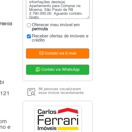
F66103
Oferecer meu imóvel em
permuta
Receber ofertas de imóveis e
crédito
Contato via E-mail
Contato via WhatsApp
bi
86 pessoas visualizaram
 121
esse imóvel recentemente
com
no e