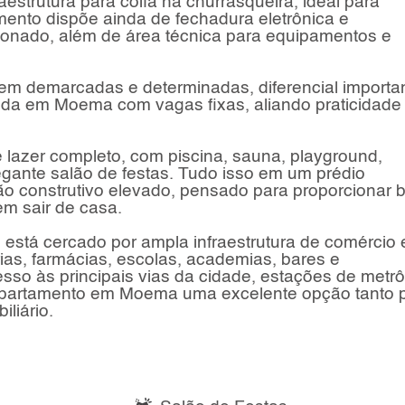
aestrutura para coifa na churrasqueira, ideal para
mento dispõe ainda de fechadura eletrônica e
cionado, além de área técnica para equipamentos e
em demarcadas e determinadas, diferencial importa
da em Moema com vagas fixas, aliando praticidade
azer completo, com piscina, sauna, playground,
egante salão de festas. Tudo isso em um prédio
ão construtivo elevado, pensado para proporcionar 
em sair de casa.
stá cercado por ampla infraestrutura de comércio 
as, farmácias, escolas, academias, bares e
cesso às principais vias da cidade, estações de metrô
 apartamento em Moema uma excelente opção tanto 
liário.