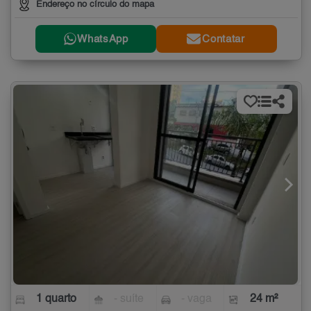
Endereço no círculo do mapa
WhatsApp
Contatar
1 quarto
- suíte
- vaga
24 m²