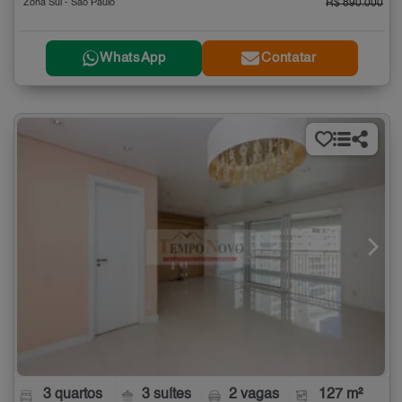
Zona Sul - São Paulo
R$ 890.000
WhatsApp
Contatar
3 quartos
3 suítes
2 vagas
127 m²