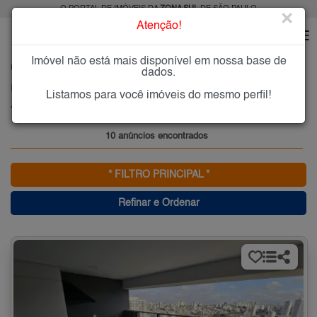
O PORTAL DE IMÓVEIS DA
ZONA SUL
DE SÃO PAULO
×
Atenção!
Imóvel não está mais disponível em nossa base de
HOME
ZONA SUL
COMPRAR
ALTO DO IPIRANGA
dados.
Imóveis à Venda no Alto do Ipiranga , Zona Sul de São Paulo
Listamos para você imóveis do mesmo perfil!
Alto do Ipiranga , Zona Sul
10 anúncios encontrados
* FILTRO PRINCIPAL *
Refinar e Ordenar