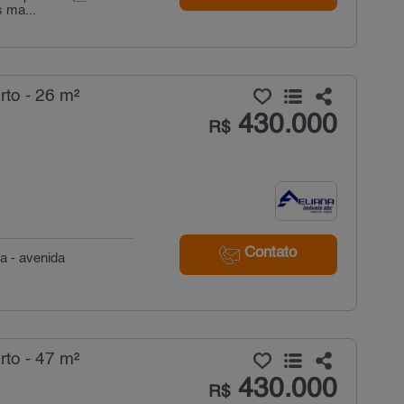
 ma...
to - 26 m²
430.000
R$
Contato
a - avenida
to - 47 m²
430.000
R$