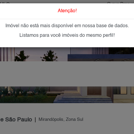
AULO
O que Procur
Atenção!
Imóvel não está mais disponível em nossa base de dados.
GAR
IMÓVEIS NOVOS
IMOBILIÁRIAS
OFEREÇA
Listamos para você imóveis do mesmo perfil!
de São Paulo
Mirandópolis, Zona Sul