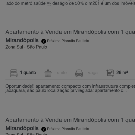
lado do metrô saúde  deságio de 50% o m201 é um dos imóveis
Apartamento à Venda em Mirandópolis com 1 quar
Mirandópolis
-
Próximo Planalto Paulista
Zona Sul - São Paulo
1 quarto
- suíte
- vaga
26 m²
Oportunidade!! apartamento compacto com infraestrutura complet
jabaquara, são paulo localização privilegiada: apartamento d...
Apartamento à Venda em Mirandópolis com 1 quar
Mirandópolis
-
Próximo Planalto Paulista