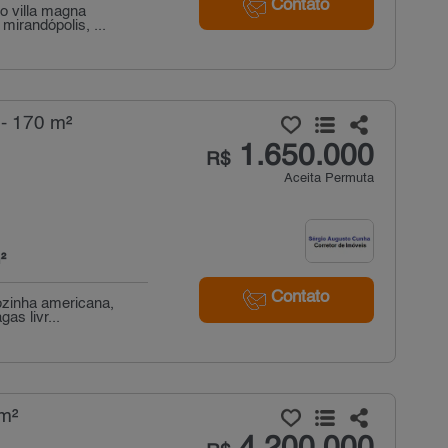
Contato
o villa magna
irandópolis, ...
- 170 m²
1.650.000
R$
Aceita Permuta
²
Contato
ozinha americana,
as livr...
m²