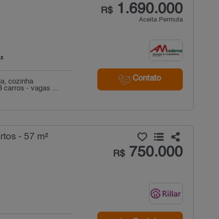
1.690.000
R$
Aceita Permuta
²
Contato
a, cozinha
 carros - vagas ...
tos - 57 m²
750.000
R$