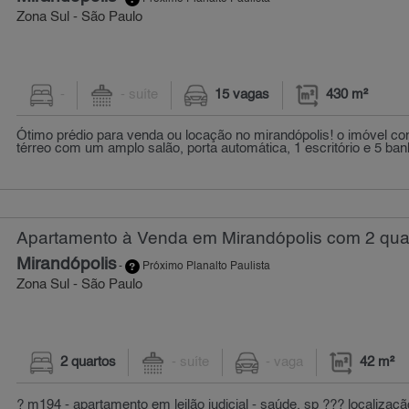
Zona Sul - São Paulo
-
- suíte
15 vagas
430 m²
Ótimo prédio para venda ou locação no mirandópolis! o imóvel c
térreo com um amplo salão, porta automática, 1 escritório e 5 banh
Apartamento à Venda em Mirandópolis com 2 quar
Mirandópolis
-
Próximo Planalto Paulista
Zona Sul - São Paulo
2 quartos
- suíte
- vaga
42 m²
? m194 - apartamento em leilão judicial - saúde, sp ??? localiza