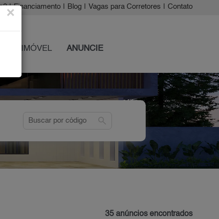
a?
|
Financiamento
|
Blog
|
Vagas para Corretores
|
Contato
×
 SEU IMÓVEL
ANUNCIE
search
35 anúncios encontrados