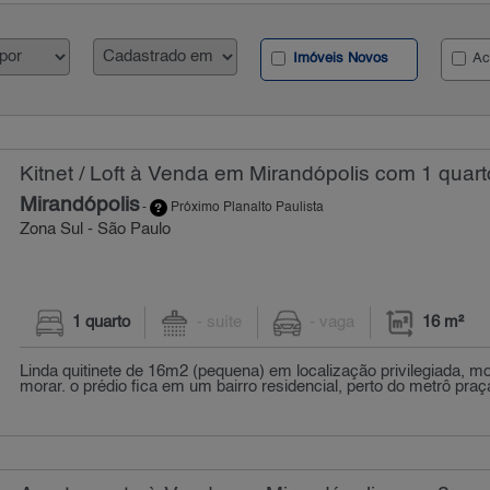
Imóveis Novos
Ac
Kitnet / Loft à Venda em Mirandópolis com 1 quart
Mirandópolis
-
Próximo Planalto Paulista
Zona Sul - São Paulo
1 quarto
- suíte
- vaga
16 m²
Linda quitinete de 16m2 (pequena) em localização privilegiada, mo
morar. o prédio fica em um bairro residencial, perto do metrô praça