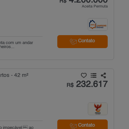
4.200.000
R$
Aceita Permuta
Contato
onta com um andar
eiros...
tos - 42 m²
232.617
R$
Contato
ção impecável  ao