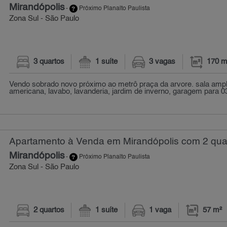
Mirandópolis
-
Próximo Planalto Paulista
Zona Sul - São Paulo
3 quartos
1 suíte
3 vagas
170 m
Vendo sobrado novo próximo ao metrô praça da arvore. sala ampl
americana, lavabo, lavanderia, jardim de inverno, garagem para 03
Apartamento à Venda em Mirandópolis com 2 quar
Mirandópolis
-
Próximo Planalto Paulista
Zona Sul - São Paulo
2 quartos
1 suíte
1 vaga
57 m²