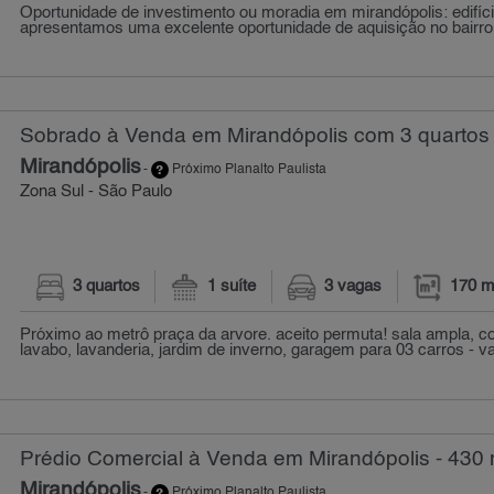
Oportunidade de investimento ou moradia em mirandópolis: edifíci
apresentamos uma excelente oportunidade de aquisição no bairro m
Sobrado à Venda em Mirandópolis com 3 quartos 
Mirandópolis
-
Próximo Planalto Paulista
Zona Sul - São Paulo
3 quartos
1 suíte
3 vagas
170 m
Próximo ao metrô praça da arvore. aceito permuta! sala ampla, c
lavabo, lavanderia, jardim de inverno, garagem para 03 carros - vag
Prédio Comercial à Venda em Mirandópolis - 430 
Mirandópolis
-
Próximo Planalto Paulista