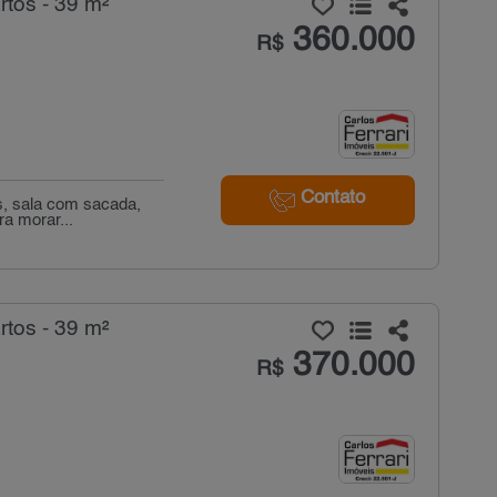
tos - 39 m²
360.000
R$
Contato
s, sala com sacada,
ra morar...
tos - 39 m²
370.000
R$