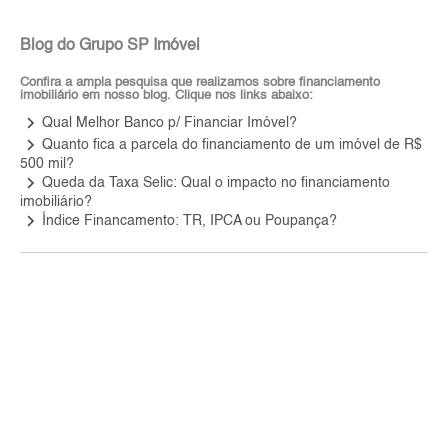
Blog do Grupo SP Imóvel
Confira a ampla pesquisa que realizamos sobre financiamento
imobiliário em nosso blog. Clique nos links abaixo:
keyboard_arrow_right
Qual Melhor Banco p/ Financiar Imóvel?
keyboard_arrow_right
Quanto fica a parcela do financiamento de um imóvel de R$
500 mil?
keyboard_arrow_right
Queda da Taxa Selic: Qual o impacto no financiamento
imobiliário?
keyboard_arrow_right
Índice Financamento: TR, IPCA ou Poupança?