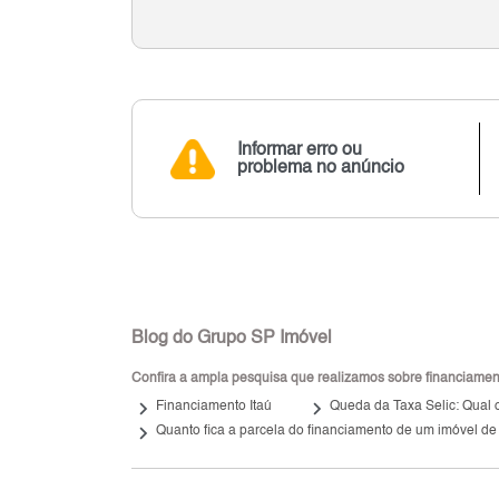
Informar erro ou
problema no anúncio
Blog do Grupo SP Imóvel
Confira a ampla pesquisa que realizamos sobre financiamento
keyboard_arrow_right
keyboard_arrow_right
Financiamento Itaú
Queda da Taxa Selic: Qual o
keyboard_arrow_right
Quanto fica a parcela do financiamento de um imóvel de