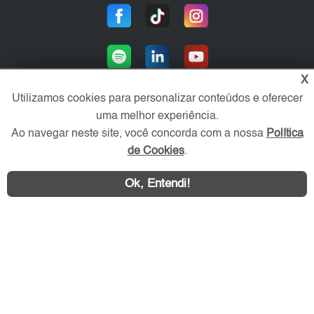
X
Utilizamos cookies para personalizar conteúdos e oferecer
uma melhor experiência.
Área exclusiva aos anunciantes,
Ao navegar neste site, você concorda com a nossa
Política
acesse sua conta:
de Cookies
.
Ok, Entendi!
WhatsApp
Contatar
ZS Imóvel © 2026 - Todos os direitos reservados