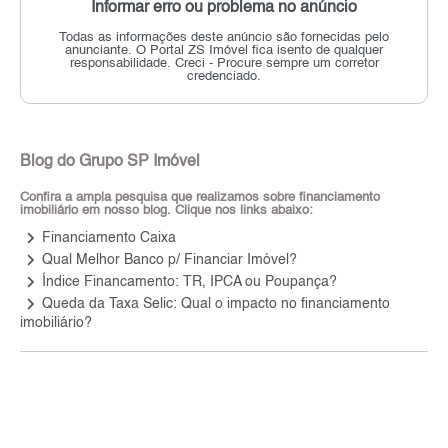
Informar erro ou problema no anúncio
Todas as informações deste anúncio são fornecidas pelo
anunciante.
O Portal ZS Imóvel fica isento de qualquer
responsabilidade.
Creci - Procure sempre um corretor
credenciado.
Blog do Grupo SP Imóvel
Confira a ampla pesquisa que realizamos sobre financiamento
imobiliário em nosso blog. Clique nos links abaixo:
keyboard_arrow_right
Financiamento Caixa
keyboard_arrow_right
Qual Melhor Banco p/ Financiar Imóvel?
keyboard_arrow_right
Índice Financamento: TR, IPCA ou Poupança?
keyboard_arrow_right
Queda da Taxa Selic: Qual o impacto no financiamento
imobiliário?