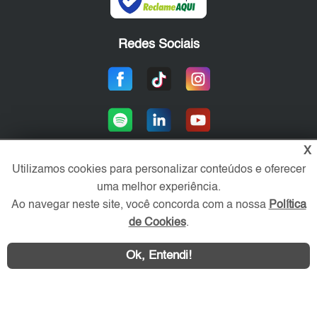
Redes Sociais
X
Utilizamos cookies para personalizar conteúdos e oferecer
uma melhor experiência.
Área exclusiva aos anunciantes,
acesse sua conta:
Ao navegar neste site, você concorda com a nossa
Política
de Cookies
.
Ok, Entendi!
WhatsApp
Contatar