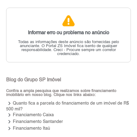
Informar erro ou problema no anúncio
Todas as informações deste anúncio são fornecidas pelo
anunciante.
O Portal ZS Imóvel fica isento de qualquer
responsabilidade.
Creci - Procure sempre um corretor
credenciado.
Blog do Grupo SP Imóvel
Confira a ampla pesquisa que realizamos sobre financiamento
imobiliário em nosso blog. Clique nos links abaixo:
keyboard_arrow_right
Quanto fica a parcela do financiamento de um imóvel de R$
500 mil?
keyboard_arrow_right
Financiamento Caixa
keyboard_arrow_right
Financiamento Santander
keyboard_arrow_right
Financiamento Itaú