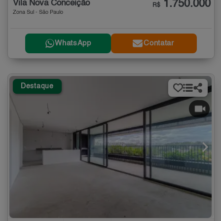
1.750.000
Vila Nova Conceição
R$
Zona Sul - São Paulo
WhatsApp
Contatar
Destaque