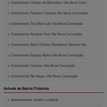
keyboard_arrow_right
Condomínio Chatau de Belvedere Vila Nova Conceição
keyboard_arrow_right
Condomínio Palazzo Farnese Vila Nova Conceição
keyboard_arrow_right
Condomínio The Blue Loft Vila Nova Conceição
keyboard_arrow_right
Condomínio Number One Vila Nova Conceição
keyboard_arrow_right
Condomínio Saint Charles Residence Service Vila Nova Conceição
keyboard_arrow_right
Condomínio Espaço Alpha Vila Nova Conceição
keyboard_arrow_right
Condomínio Cosmos Vila Nova Conceição
keyboard_arrow_right
Condomínio Rio Negro Vila Nova Conceição
Imóveis de Bairros Próximos
keyboard_arrow_right
Apartamentos Jardim Luzitânia