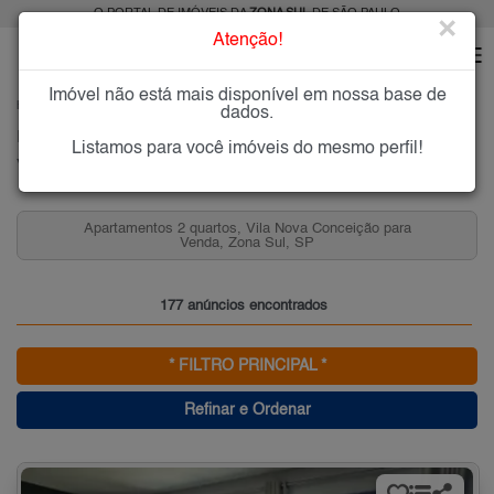
O PORTAL DE IMÓVEIS DA
ZONA SUL
DE SÃO PAULO
×
Atenção!
Imóvel não está mais disponível em nossa base de
HOME
ZONA SUL
COMPRAR
VILA NOVA CONCEIÇÃO
dados.
Imóveis à Venda na Vila Nova Conceição, Zona Sul de São Paulo
Listamos para você imóveis do mesmo perfil!
Vila Nova Conceição, Zona Sul
Apartamentos 2 quartos, Vila Nova Conceição para
Venda, Zona Sul, SP
177 anúncios encontrados
* FILTRO PRINCIPAL *
Refinar e Ordenar