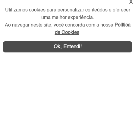
X
Verificada por
Utilizamos cookies para personalizar conteúdos e oferecer
uma melhor experiência.
Redes Sociais
Ao navegar neste site, você concorda com a nossa
Política
de Cookies
.
Ok, Entendi!
Área exclusiva aos anunciantes,
acesse sua conta: