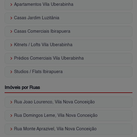
keyboard_arrow_right
Apartamentos Vila Uberabinha
keyboard_arrow_right
Casas Jardim Luzitânia
keyboard_arrow_right
Casas Comerciais Ibirapuera
keyboard_arrow_right
Kitnets / Lofts Vila Uberabinha
keyboard_arrow_right
Prédios Comerciais Vila Uberabinha
keyboard_arrow_right
Studios / Flats Ibirapuera
Imóveis por Ruas
keyboard_arrow_right
Rua Joao Lourenco, Vila Nova Conceição
keyboard_arrow_right
Rua Domingos Leme, Vila Nova Conceição
keyboard_arrow_right
Rua Monte Aprazivel, Vila Nova Conceição