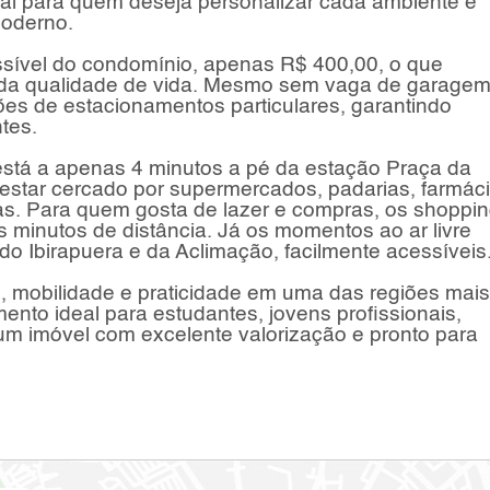
ideal para quem deseja personalizar cada ambiente e
moderno.
essível do condomínio, apenas R$ 400,00, o que
 da qualidade de vida. Mesmo sem vaga de garage
ções de estacionamentos particulares, garantindo
tes.
o está a apenas 4 minutos a pé da estação Praça da
 estar cercado por supermercados, padarias, farmáci
as. Para quem gosta de lazer e compras, os shoppi
 minutos de distância. Já os momentos ao ar livre
o Ibirapuera e da Aclimação, facilmente acessíveis
rto, mobilidade e praticidade em uma das regiões mais
nto ideal para estudantes, jovens profissionais,
um imóvel com excelente valorização e pronto para