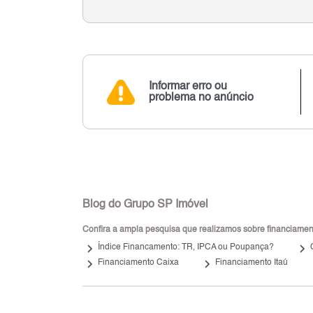
Informar erro ou
problema no anúncio
Blog do Grupo SP Imóvel
Confira a ampla pesquisa que realizamos sobre financiamento
keyboard_arrow_right
keyboard_arrow_right
Índice Financamento: TR, IPCA ou Poupança?
keyboard_arrow_right
keyboard_arrow_right
Financiamento Caixa
Financiamento Itaú