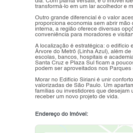
dia. Com planta versátil, é o imóvel 
transformá-lo em um lar acolhedor e 
Outro grande diferencial é o valor ac
proporciona economia sem abrir mão
interna, a região oferece diversas op
conveniência para moradores e visitan
A localização é estratégica: o edifíci
Árvore do Metrô (Linha Azul), além de
escolas, bancos, hospitais e academi
Santa Cruz e Plaza Sul ficam a poucos
podem ser aproveitados nos Parques d
Morar no Edifício Siriani é unir confo
valorizadas de São Paulo. Um apartame
famílias ou investidores que desejam 
receber um novo projeto de vida.
Endereço do Imóvel: