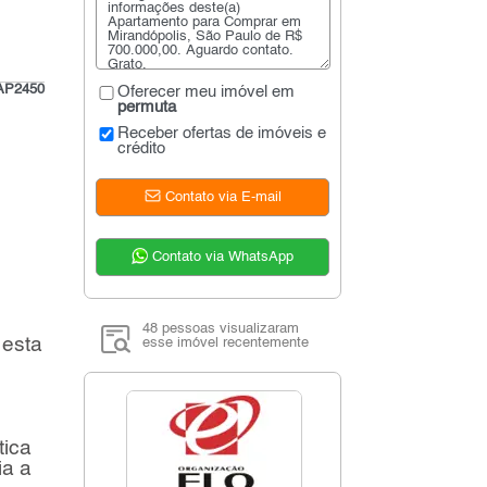
AP2450
Oferecer meu imóvel em
permuta
Receber ofertas de imóveis e
crédito
Contato via E-mail
Contato via WhatsApp
48 pessoas visualizaram
 esta
esse imóvel recentemente
tica
ia a