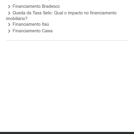
keyboard_arrow_right
Financiamento Bradesco
keyboard_arrow_right
Queda da Taxa Selic: Qual o impacto no financiamento
imobiliário?
keyboard_arrow_right
Financiamento Itaú
keyboard_arrow_right
Financiamento Caixa