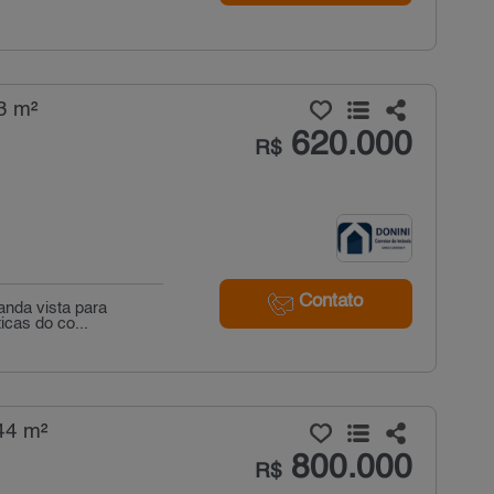
3 m²
620.000
R$
Contato
anda vista para
icas do co...
44 m²
800.000
R$