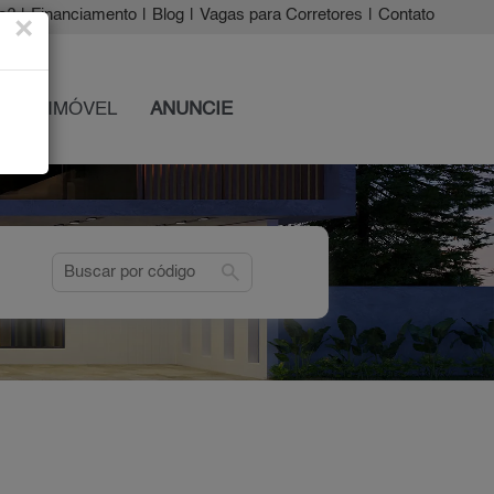
a?
|
Financiamento
|
Blog
|
Vagas para Corretores
|
Contato
×
 SEU IMÓVEL
ANUNCIE
search