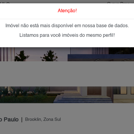
AULO
O que Procur
Atenção!
Imóvel não está mais disponível em nossa base de dados.
GAR
IMÓVEIS NOVOS
IMOBILIÁRIAS
OFEREÇA
Listamos para você imóveis do mesmo perfil!
o Paulo
Brooklin, Zona Sul