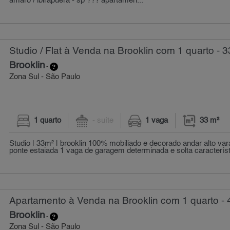
amaro / ibirapuera - sp ??? apartamen...
Studio / Flat à Venda na Brooklin com 1 quarto - 3
Brooklin
-
Zona Sul - São Paulo
1 quarto
- suíte
1 vaga
33 m²
Studio | 33m² | brooklin 100% mobiliado e decorado andar alto var
ponte estaiada 1 vaga de garagem determinada e solta característ
Apartamento à Venda na Brooklin com 1 quarto - 
Brooklin
-
Zona Sul - São Paulo