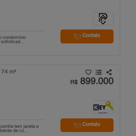
Contato
o condomínio
sofisticad...
 74 m²
899.000
R$
Contato
ozinha tem janela e
iente de co...