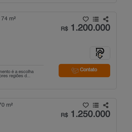
 74 m²
1.200.000
R$
Contato
mento é a escolha
es regiões d...
70 m²
1.250.000
R$