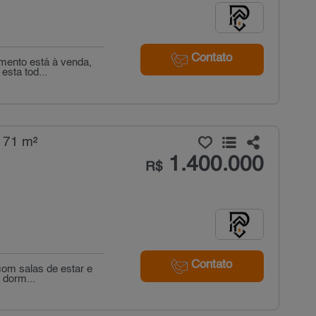
Contato
amento está à venda,
sta tod...
 71 m²
1.400.000
R$
Contato
com salas de estar e
 dorm...