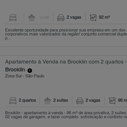
-
- suíte
2 vagas
92 m²
Excelente oportunidade para posicionar sua empresa em um dos
corporativos mais valorizados da região! conjunto comercial dup
p...
Apartamento à Venda na Brooklin com 2 quartos -
Brooklin
-
Zona Sul - São Paulo
2 quartos
2 suítes
2 vagas
96 m
Brooklin - apartamento à venda - 96 m² de área privativa, 2 suíte
02 vagas de garagem, e lazer completo. sofisticação e conforto no