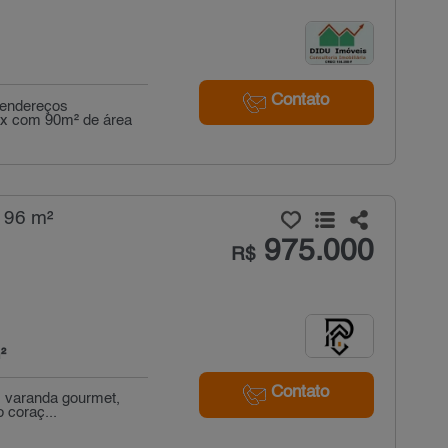
Contato
 endereços
lex com 90m² de área
 96 m²
975.000
R$
²
Contato
s, varanda gourmet,
 coraç...