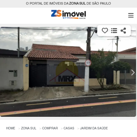
O PORTAL DE IMÓVEIS DA
ZONA SUL
DE SÃO PAULO
HOME
ZONA SUL
COMPRAR
CASAS
JARDIM DA SAÚDE