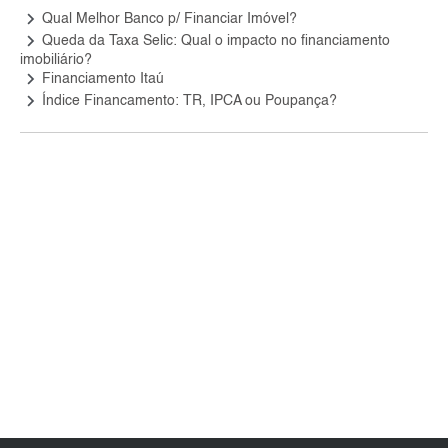
keyboard_arrow_right
Qual Melhor Banco p/ Financiar Imóvel?
keyboard_arrow_right
Queda da Taxa Selic: Qual o impacto no financiamento
imobiliário?
keyboard_arrow_right
Financiamento Itaú
keyboard_arrow_right
Índice Financamento: TR, IPCA ou Poupança?