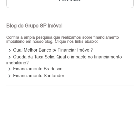
Blog do Grupo SP Imóvel
Confira a ampla pesquisa que realizamos sobre financiamento
imobiliário em nosso blog. Clique nos links abaixo:
keyboard_arrow_right
Qual Melhor Banco p/ Financiar Imóvel?
keyboard_arrow_right
Queda da Taxa Selic: Qual o impacto no financiamento
imobiliário?
keyboard_arrow_right
Financiamento Bradesco
keyboard_arrow_right
Financiamento Santander