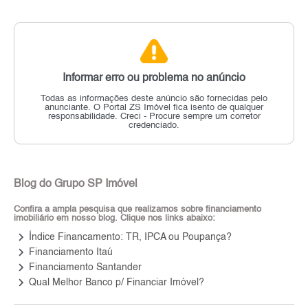
Informar erro ou problema no anúncio
Todas as informações deste anúncio são fornecidas pelo
anunciante.
O Portal ZS Imóvel fica isento de qualquer
responsabilidade.
Creci - Procure sempre um corretor
credenciado.
Blog do Grupo SP Imóvel
Confira a ampla pesquisa que realizamos sobre financiamento
imobiliário em nosso blog. Clique nos links abaixo:
keyboard_arrow_right
Índice Financamento: TR, IPCA ou Poupança?
keyboard_arrow_right
Financiamento Itaú
keyboard_arrow_right
Financiamento Santander
keyboard_arrow_right
Qual Melhor Banco p/ Financiar Imóvel?