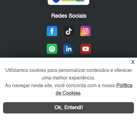
Redes Sociais
X
Utilizamos cookies para personalizar conteúdos e oferecer
uma melhor experiência.
Área exclusiva aos anunciantes,
acesse sua conta:
Ao navegar neste site, você concorda com a nossa
Política
de Cookies
.
Ok, Entendi!
WhatsApp
Contatar