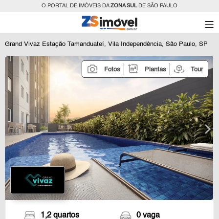
O PORTAL DE IMÓVEIS DA
ZONA SUL
DE SÃO PAULO
Grand Vivaz Estação Tamanduateí, Vila Independência, São Paulo, SP
Fotos
Plantas
Tour
1,2 quartos
0 vaga