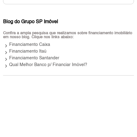
Blog do Grupo SP Imóvel
Confira a ampla pesquisa que realizamos sobre financiamento imobiliário
em nosso blog. Clique nos links abaixo:
keyboard_arrow_right
Financiamento Caixa
keyboard_arrow_right
Financiamento Itaú
keyboard_arrow_right
Financiamento Santander
keyboard_arrow_right
Qual Melhor Banco p/ Financiar Imóvel?