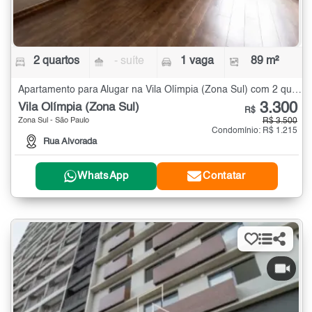
2 quartos
- suíte
1 vaga
89 m²
Apartamento para Alugar na Vila Olímpia (Zona Sul) com 2 quartos - 89 m²
3.300
Vila Olímpia (Zona Sul)
R$
Zona Sul - São Paulo
R$ 3.500
Condomínio: R$ 1.215
Rua Alvorada
WhatsApp
Contatar