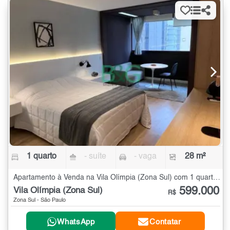
1 quarto
- suíte
- vaga
28 m²
Apartamento à Venda na Vila Olímpia (Zona Sul) com 1 quarto - 28 m²
599.000
Vila Olímpia (Zona Sul)
R$
Zona Sul - São Paulo
WhatsApp
Contatar