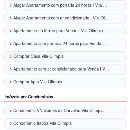
keyboard_arrow_right
Alugar Apartamento com portaria 24 horas | Vila Olímpia (Zona Sul)
keyboard_arrow_right
Alugar Apartamento com ar condicionado | Vila Olímpia (Zona Sul)
keyboard_arrow_right
Apartamento no térreo para Venda | Vila Olímpia (Zona Sul)
keyboard_arrow_right
Apartamento com portaria 24 horas para Venda | Vila Olímpia (Zona Sul)
keyboard_arrow_right
Comprar Casa Vila Olímpia
keyboard_arrow_right
Apartamento com ar condicionado para Venda | Vila Olímpia (Zona Sul)
keyboard_arrow_right
Comprar Apto Vila Olímpia
Imóveis por Condomínios
keyboard_arrow_right
Condomínio VN Gomes de Carvalho Vila Olímpia
keyboard_arrow_right
Condomínio Itapõa Vila Olímpia