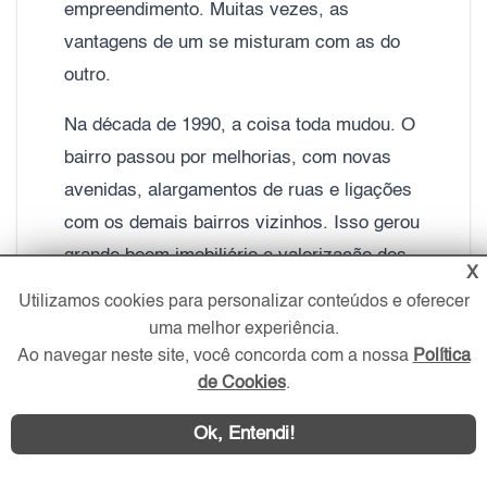
empreendimento. Muitas vezes, as
vantagens de um se misturam com as do
outro.
Na década de 1990, a coisa toda mudou. O
bairro passou por melhorias, com novas
avenidas, alargamentos de ruas e ligações
com os demais bairros vizinhos. Isso gerou
grande boom imobiliário e valorização dos
X
imóveis.
Utilizamos cookies para personalizar conteúdos e oferecer
uma melhor experiência.
O tráfego intenso de veículos e pessoas e a
Ao navegar neste site, você concorda com a nossa
Política
migração das antigas indústrias para outras
de Cookies
.
regiões fizeram com que o mercado
Ok, Entendi!
passasse a investir mais na Vila Olímpia,
principalmente com imóveis de alto padrão