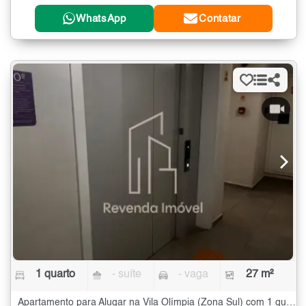
WhatsApp
Contatar
1 quarto
- suíte
- vaga
27 m²
Apartamento para Alugar na Vila Olímpia (Zona Sul) com 1 quarto - 27 m²