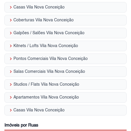
keyboard_arrow_right
Casas Vila Nova Conceição
keyboard_arrow_right
Coberturas Vila Nova Conceição
keyboard_arrow_right
Galpões / Salões Vila Nova Conceição
keyboard_arrow_right
Kitnets / Lofts Vila Nova Conceição
keyboard_arrow_right
Pontos Comerciais Vila Nova Conceição
keyboard_arrow_right
Salas Comerciais Vila Nova Conceição
keyboard_arrow_right
Studios / Flats Vila Nova Conceição
keyboard_arrow_right
Apartamentos Vila Nova Conceição
keyboard_arrow_right
Casas Vila Nova Conceição
Imóveis por Ruas