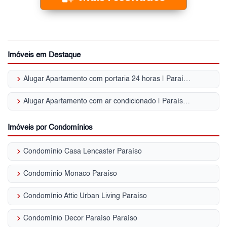
Imóveis em Destaque
keyboard_arrow_right
Alugar Apartamento com portaria 24 horas | Paraíso (Zona Sul)
keyboard_arrow_right
Alugar Apartamento com ar condicionado | Paraíso (Zona Sul)
Imóveis por Condomínios
keyboard_arrow_right
Condomínio Casa Lencaster Paraíso
keyboard_arrow_right
Condomínio Monaco Paraíso
keyboard_arrow_right
Condomínio Attic Urban Living Paraíso
keyboard_arrow_right
Condomínio Decor Paraíso Paraíso