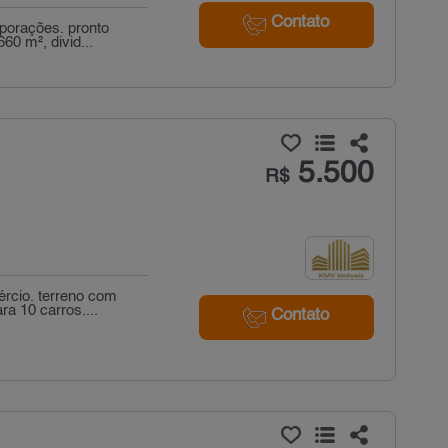
Contato
rporações. pronto
0 m², divid...
5.500
R$
rcio. terreno com
 10 carros....
Contato