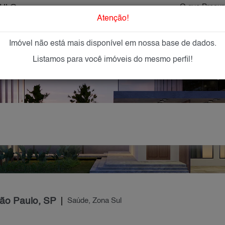
AULO
O que Procur
Atenção!
Imóvel não está mais disponível em nossa base de dados.
GAR
IMÓVEIS NOVOS
IMOBILIÁRIAS
OFEREÇA
Listamos para você imóveis do mesmo perfil!
São Paulo, SP
Saúde, Zona Sul