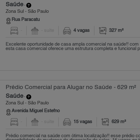
Saúde
-
Zona Sul - São Paulo
Rua Paracatu
-
- suíte
4 vagas
327 m²
Excelente oportunidade de casa ampla comercial na saúde!! com 3
esta casa comercial oferece uma estrutura completa e funcional pa
Prédio Comercial para Alugar no Saúde - 629 m²
Saúde
-
Zona Sul - São Paulo
Avenida Miguel Estefno
-
- suíte
15 vagas
629 m²
Prédio comercial na saúde com ótima localização!! esse prédio c