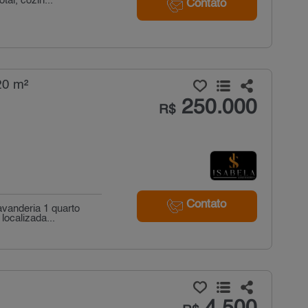
al, cozin...
Contato
20 m²
250.000
R$
Contato
avanderia 1 quarto
ocalizada...