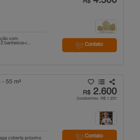
4.500
R$
cação com
2 banheiros<...
Contato
 - 55 m²
2.600
R$
Condomínio: R$ 1.231
Contato
vaga coberta próximo