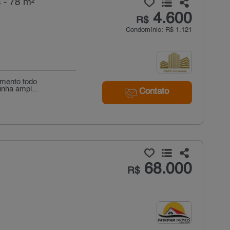
 - 78 m²
4.600
R$
Condomínio: R$ 1.121
amento todo
inha ampl...
Contato
68.000
R$