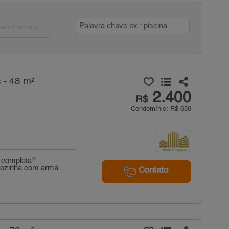
eita Permuta
 - 48 m²
2.400
R$
Condomínio: R$ 650
 completa!!
cozinha com armá...
Contato