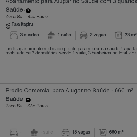
Apartamento para Alugar no Saúde com 3 quartos
Saúde
-
Zona Sul - São Paulo
Rua Itapiru
3 quartos
1 suíte
2 vagas
78 m²
Lindo apartamento mobiliado pronto para morar na saúde!! apart
mobiliado de 3 dormitórios sendo 1 suite, 3 banheiros no total, coz
Prédio Comercial para Alugar no Saúde - 660 m²
Saúde
-
Zona Sul - São Paulo
-
- suíte
15 vagas
660 m²