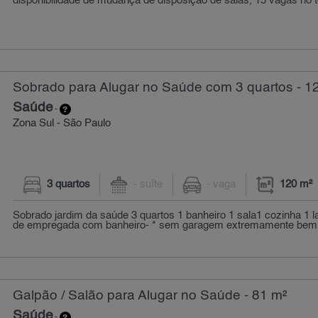
disponibilidade de mudança de disposição de salas, 15 vagas no tot
Sobrado para Alugar no Saúde com 3 quartos - 1
Saúde
-
Zona Sul - São Paulo
3 quartos
- suíte
- vaga
120 m²
Sobrado jardim da saúde 3 quartos 1 banheiro 1 sala1 cozinha 1 l
de empregada com banheiro- * sem garagem extremamente bem l
Galpão / Salão para Alugar no Saúde - 81 m²
Saúde
-