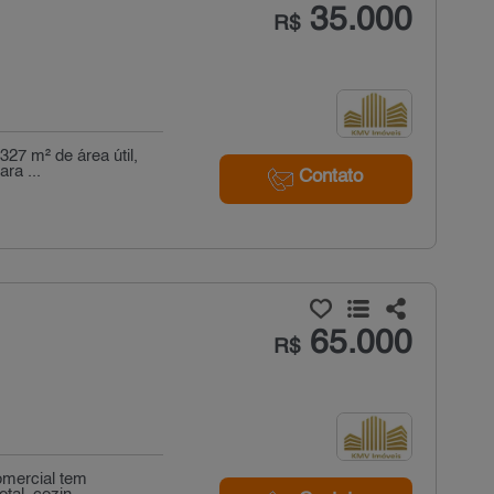
35.000
R$
27 m² de área útil,
ra ...
Contato
65.000
R$
omercial tem