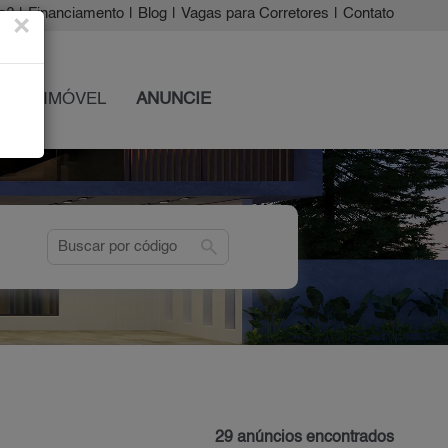
a?
|
Financiamento
|
Blog
|
Vagas para Corretores
|
Contato
×
 SEU IMÓVEL
ANUNCIE
search
29 anúncios encontrados