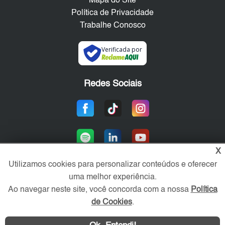
Mapa do Site
Política de Privacidade
Trabalhe Conosco
Verificada por
Redes Sociais
X
Utilizamos cookies para personalizar conteúdos e oferecer
uma melhor experiência.
Área exclusiva aos anunciantes,
Ao navegar neste site, você concorda com a nossa
Política
acesse sua conta:
de Cookies
.