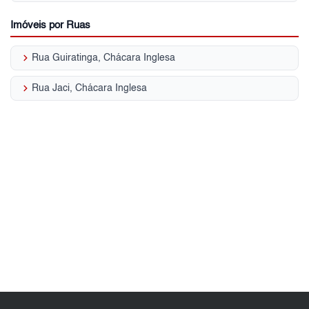
Imóveis por Ruas
keyboard_arrow_right
Rua Guiratinga, Chácara Inglesa
keyboard_arrow_right
Rua Jaci, Chácara Inglesa