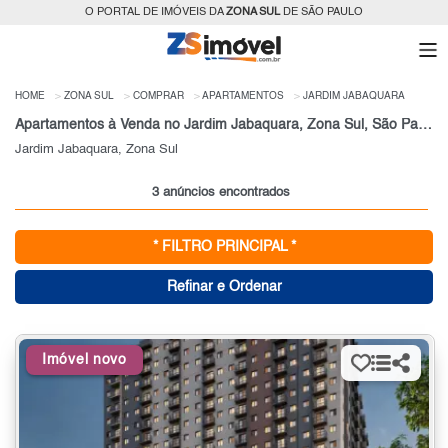
O PORTAL DE IMÓVEIS DA
ZONA SUL
DE SÃO PAULO
HOME
ZONA SUL
COMPRAR
APARTAMENTOS
JARDIM JABAQUARA
Apartamentos à Venda no Jardim Jabaquara, Zona Sul, São Paulo, SP
Jardim Jabaquara, Zona Sul
3 anúncios encontrados
* FILTRO PRINCIPAL *
Refinar e Ordenar
Imóvel novo