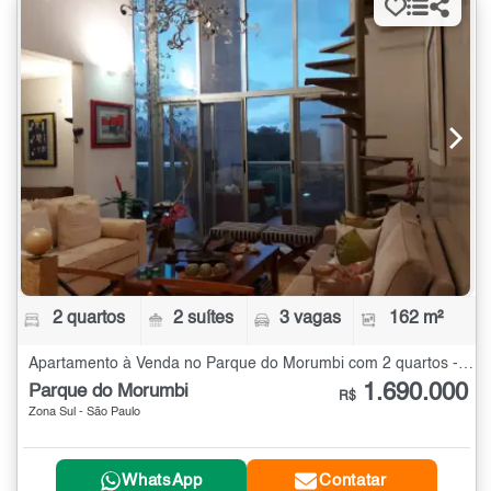
2 quartos
2 suítes
3 vagas
162 m²
Apartamento à Venda no Parque do Morumbi com 2 quartos - 162 m²
1.690.000
Parque do Morumbi
R$
Zona Sul - São Paulo
WhatsApp
Contatar