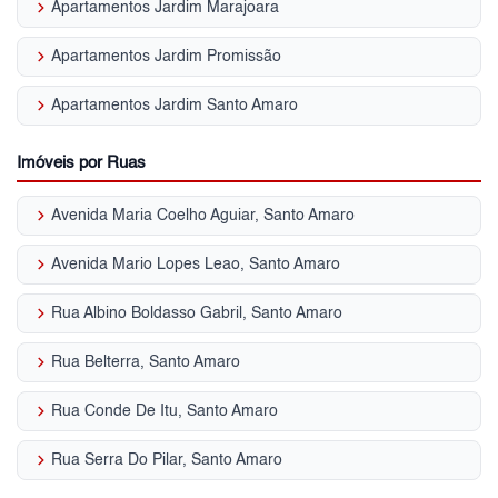
keyboard_arrow_right
Apartamentos Jardim Marajoara
keyboard_arrow_right
Apartamentos Jardim Promissão
keyboard_arrow_right
Apartamentos Jardim Santo Amaro
Imóveis por Ruas
keyboard_arrow_right
Avenida Maria Coelho Aguiar, Santo Amaro
keyboard_arrow_right
Avenida Mario Lopes Leao, Santo Amaro
keyboard_arrow_right
Rua Albino Boldasso Gabril, Santo Amaro
keyboard_arrow_right
Rua Belterra, Santo Amaro
keyboard_arrow_right
Rua Conde De Itu, Santo Amaro
keyboard_arrow_right
Rua Serra Do Pilar, Santo Amaro