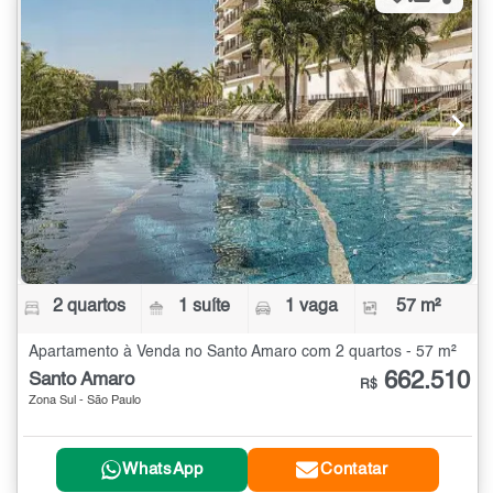
2 quartos
1 suíte
1 vaga
57 m²
Apartamento à Venda no Santo Amaro com 2 quartos - 57 m²
662.510
Santo Amaro
R$
Zona Sul - São Paulo
WhatsApp
Contatar