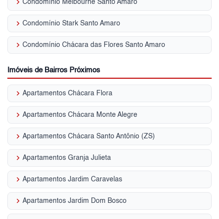
keyboard_arrow_right
Condomínio Melbourne Santo Amaro
keyboard_arrow_right
Condomínio Stark Santo Amaro
keyboard_arrow_right
Condomínio Chácara das Flores Santo Amaro
Imóveis de Bairros Próximos
keyboard_arrow_right
Apartamentos Chácara Flora
keyboard_arrow_right
Apartamentos Chácara Monte Alegre
keyboard_arrow_right
Apartamentos Chácara Santo Antônio (ZS)
keyboard_arrow_right
Apartamentos Granja Julieta
keyboard_arrow_right
Apartamentos Jardim Caravelas
keyboard_arrow_right
Apartamentos Jardim Dom Bosco