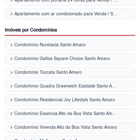
keyboard_arrow_right
Apartamento com portaria 24 horas para Venda | Santo Amaro
keyboard_arrow_right
Apartamento com ar condicionado para Venda | Santo Amaro
Imóveis por Condomínios
keyboard_arrow_right
Condomínio Nuretacla Santo Amaro
keyboard_arrow_right
Condomínio Gafisa Square Choice Santo Amaro
keyboard_arrow_right
Condomínio Toccata Santo Amaro
keyboard_arrow_right
Condomínio Quadra Greenwich Eastside Santo Amaro
keyboard_arrow_right
Condomínio Residencial Joy Lifestyle Santo Amaro
keyboard_arrow_right
Condomínio Essencia Alto da Boa Vista Santo Amaro
keyboard_arrow_right
Condomínio Vivenda Alto da Boa Vista Santo Amaro