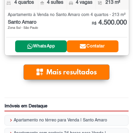
4 quartos
4 suítes
4 vagas
213 m²
Apartamento à Venda no Santo Amaro com 4 quartos - 213 m²
4.500.000
Santo Amaro
R$
Zona Sul - São Paulo
WhatsApp
Contatar
Imóveis em Destaque
keyboard_arrow_right
Apartamento no térreo para Venda | Santo Amaro