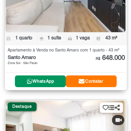
1 quarto
1 suíte
1 vaga
43 m²
Apartamento à Venda no Santo Amaro com 1 quarto - 43 m²
648.000
Santo Amaro
R$
Zona Sul - São Paulo
WhatsApp
Contatar
Destaque