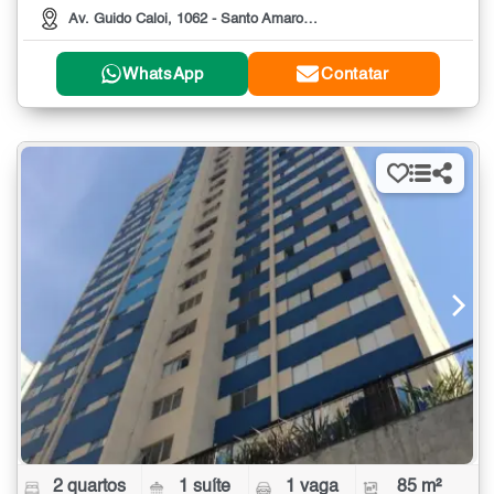
Av. Guido Caloi, 1062 - Santo Amaro São Paulo/SP, 1062
WhatsApp
Contatar
2 quartos
1 suíte
1 vaga
85 m²