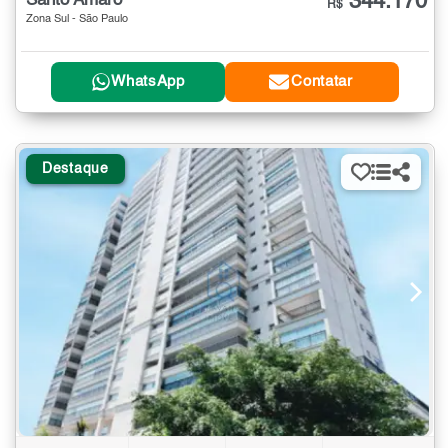
344.170
Santo Amaro
R$
Zona Sul - São Paulo
WhatsApp
Contatar
Destaque