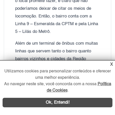
o local promete fazer, é claro que não
poderíamos deixar de citar os meios de
locomoção. Então, o bairro conta com a
Linha 9 – Esmeralda da CPTM e pela Linha
5 – Lilás do Metrô.
Além de um terminal de ônibus com muitas
linhas que servem tanto o bairro quanto
bairros vizinhos e cidades da Região
X
Metropolitana. Essa vantagem é excelente
Utilizamos cookies para personalizar conteúdos e oferecer
para os indivíduos que evitam utilizar o
uma melhor experiência.
carro para ir ao trabalho, faculdade ou
Ao navegar neste site, você concorda com a nossa
Política
somente sair para lazer.
de Cookies
.
O Local também não fica para trás no
Ok, Entendi!
quesito educação, possuindo diversas