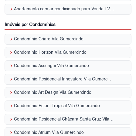
keyboard_arrow_right
Apartamento com ar condicionado para Venda | Vila Gumercindo
Imóveis por Condomínios
keyboard_arrow_right
Condomínio Criare Vila Gumercindo
keyboard_arrow_right
Condomínio Horizon Vila Gumercindo
keyboard_arrow_right
Condomínio Assungui Vila Gumercindo
keyboard_arrow_right
Condomínio Residencial Innovatore Vila Gumercindo
keyboard_arrow_right
Condomínio Art Design Vila Gumercindo
keyboard_arrow_right
Condomínio Estoril Tropical Vila Gumercindo
keyboard_arrow_right
Condomínio Residencial Chácara Santa Cruz Vila Gumercindo
keyboard_arrow_right
Condomínio Atrium Vila Gumercindo