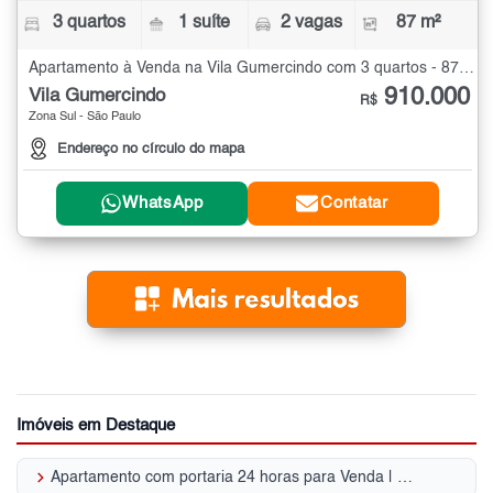
3 quartos
1 suíte
2 vagas
87 m²
Apartamento à Venda na Vila Gumercindo com 3 quartos - 87 m²
910.000
Vila Gumercindo
R$
Zona Sul - São Paulo
Endereço no círculo do mapa
WhatsApp
Contatar
Imóveis em Destaque
keyboard_arrow_right
Apartamento com portaria 24 horas para Venda | Vila Gumercindo