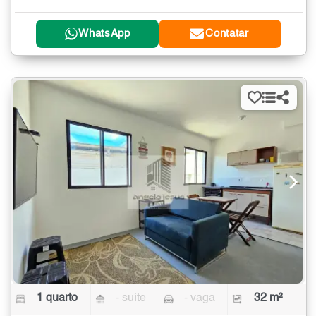
WhatsApp
Contatar
1 quarto
- suíte
- vaga
32 m²