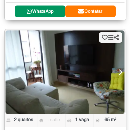
WhatsApp
Contatar
2 quartos
- suíte
1 vaga
65 m²