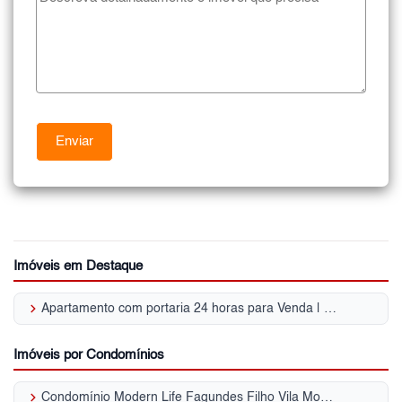
Imóveis em Destaque
keyboard_arrow_right
Apartamento com portaria 24 horas para Venda | Vila Monte Alegre
Imóveis por Condomínios
keyboard_arrow_right
Condomínio Modern Life Fagundes Filho Vila Monte Alegre