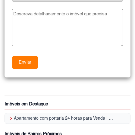
Imóveis em Destaque
keyboard_arrow_right
Apartamento com portaria 24 horas para Venda | Vila Sônia (Zona Sul)
Imóveis de Bairros Próximos