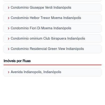
keyboard_arrow_right
Condomínio Giuseppe Verdi Indianópolis
keyboard_arrow_right
Condomínio Helbor Tresor Moema Indianópolis
keyboard_arrow_right
Condomínio Fiori Di Moema Indianópolis
keyboard_arrow_right
Condomínio ominium Club Ibirapuera Indianópolis
keyboard_arrow_right
Condomínio Residencial Green View Indianópolis
Imóveis por Ruas
keyboard_arrow_right
Avenida Indianopolis, Indianópolis