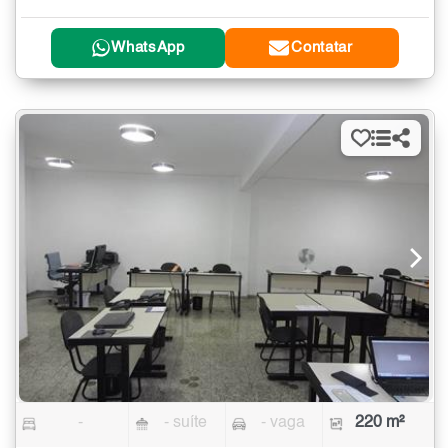
WhatsApp
Contatar
-
- suíte
- vaga
220 m²