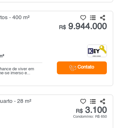
tos - 400 m²
9.944.000
R$
m²
Contato
chance de viver em
e-se imerso e...
uarto - 28 m²
3.100
R$
Condomínio: R$ 650