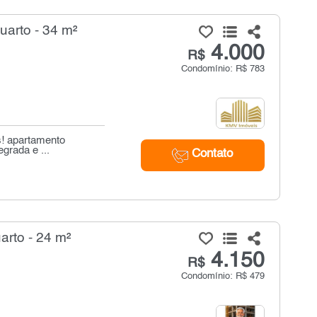
uarto - 34 m²
4.000
R$
Condomínio: R$ 783
s! apartamento
grada e ...
Contato
arto - 24 m²
4.150
R$
Condomínio: R$ 479