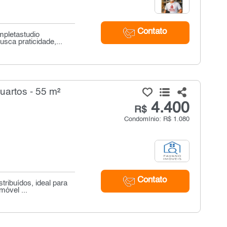
Contato
mpletastudio
sca praticidade,...
uartos - 55 m²
4.400
R$
Condomínio: R$ 1.080
Contato
ribuídos, ideal para
móvel ...