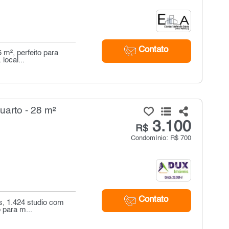
Contato
 m², perfeito para
local...
uarto - 28 m²
3.100
R$
Condomínio: R$ 700
Contato
s, 1.424 studio com
 para m...