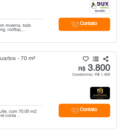
Contato
o em moema. todo
, rooftop,...
uartos - 70 m²
3.800
R$
Condomínio: R$ 1.400
Contato
uíte, com 70,00 m2
l conta ...