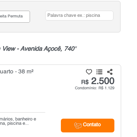
eita Permuta
 View - Avenida Açocê, 740
"
uarto - 38 m²
2.500
R$
Condomínio: R$ 1.129
mários, banheiro e
, piscina e...
Contato