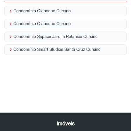
keyboard_arrow_right
Condomínio Oiapoque Cursino
keyboard_arrow_right
Condomínio Oiapoque Cursino
keyboard_arrow_right
Condomínio Sppace Jardim Botânico Cursino
keyboard_arrow_right
Condomínio Smart Studios Santa Cruz Cursino
Imóveis