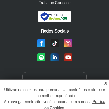
Trabalhe Conosco
Verificada por
Redes Sociais
Área exclusiva aos anunciantes,
X
acesse sua conta:
Utilizamos cookies para personalizar conteúdos e oferecer
uma melhor experiência.
Ao navegar neste site, você concorda com a nossa
Política
de Cookies
.