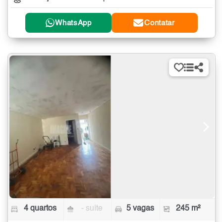
WhatsApp
Contatar
4 quartos
- suíte
5 vagas
245 m²