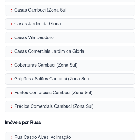
keyboard_arrow_right
Casas Cambuci (Zona Sul)
keyboard_arrow_right
Casas Jardim da Glória
keyboard_arrow_right
Casas Vila Deodoro
keyboard_arrow_right
Casas Comerciais Jardim da Glória
keyboard_arrow_right
Coberturas Cambuci (Zona Sul)
keyboard_arrow_right
Galpões / Salões Cambuci (Zona Sul)
keyboard_arrow_right
Pontos Comerciais Cambuci (Zona Sul)
keyboard_arrow_right
Prédios Comerciais Cambuci (Zona Sul)
Imóveis por Ruas
keyboard_arrow_right
Rua Castro Alves, Aclimação