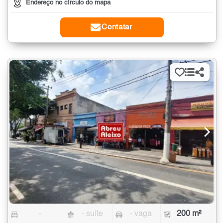
Endereço no círculo do mapa
Contatar
-
- suíte
- vaga
200 m²