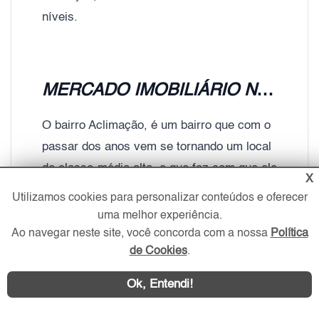
níveis.
MERCADO IMOBILIÁRIO NA ACLIMAÇÃO
O bairro Aclimação, é um bairro que com o
passar dos anos vem se tornando um local
de classe-média alta, o que faz com que ele
X
fique cada vez mais valorizado. Algumas
Utilizamos cookies para personalizar conteúdos e oferecer
características da região, como sobrados
uma melhor experiência.
antigos por exemplo, têm dado lugar a
Ao navegar neste site, você concorda com a nossa
Política
de Cookies
.
novos empreendimentos imobiliários.
Ok, Entendi!
Então, o Portal ZS Imóvel realizou um
levantamento que mostra o valor médio do