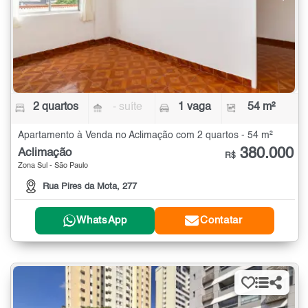
2 quartos
- suíte
1 vaga
54 m²
Apartamento à Venda no Aclimação com 2 quartos - 54 m²
380.000
Aclimação
R$
Zona Sul - São Paulo
Rua Pires da Mota, 277
WhatsApp
Contatar