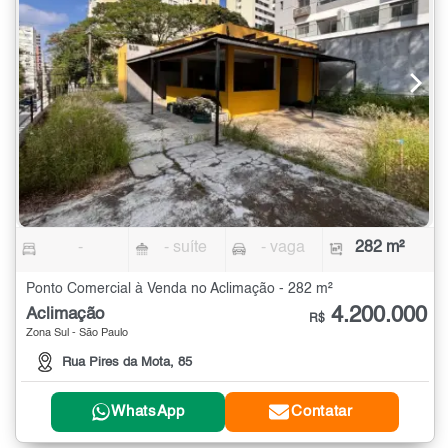
-
- suíte
- vaga
282 m²
Ponto Comercial à Venda no Aclimação - 282 m²
4.200.000
Aclimação
R$
Zona Sul - São Paulo
Rua Pires da Mota, 85
WhatsApp
Contatar