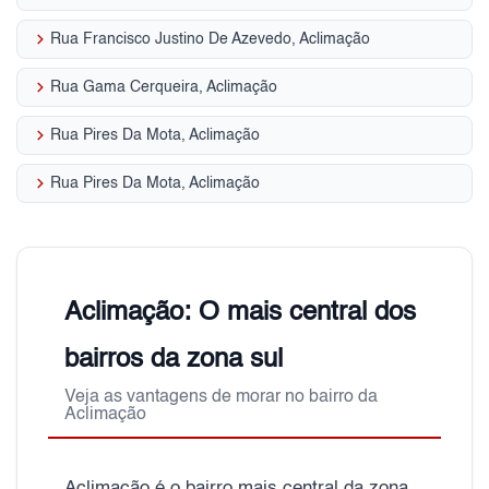
keyboard_arrow_right
Rua Francisco Justino De Azevedo, Aclimação
keyboard_arrow_right
Rua Gama Cerqueira, Aclimação
keyboard_arrow_right
Rua Pires Da Mota, Aclimação
keyboard_arrow_right
Rua Pires Da Mota, Aclimação
Aclimação: O mais central dos
bairros da zona sul
Veja as vantagens de morar no bairro da
Aclimação
Aclimação é o bairro mais central da zona