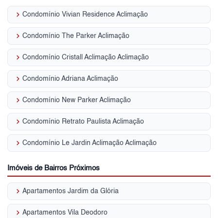
keyboard_arrow_right
Condomínio Vivian Residence Aclimação
keyboard_arrow_right
Condomínio The Parker Aclimação
keyboard_arrow_right
Condomínio Cristall Aclimação Aclimação
keyboard_arrow_right
Condomínio Adriana Aclimação
keyboard_arrow_right
Condomínio New Parker Aclimação
keyboard_arrow_right
Condomínio Retrato Paulista Aclimação
keyboard_arrow_right
Condomínio Le Jardin Aclimação Aclimação
Imóveis de Bairros Próximos
keyboard_arrow_right
Apartamentos Jardim da Glória
keyboard_arrow_right
Apartamentos Vila Deodoro