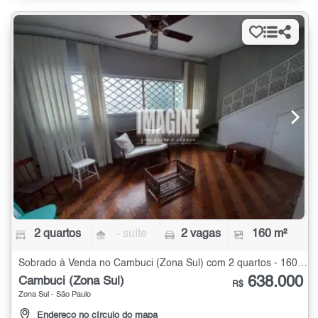
2 quartos
- suíte
2 vagas
160 m²
Sobrado à Venda no Cambuci (Zona Sul) com 2 quartos - 160 m²
638.000
Cambuci (Zona Sul)
R$
Zona Sul - São Paulo
Endereço no círculo do mapa