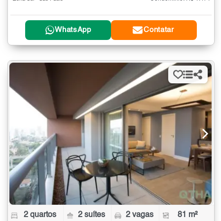
WhatsApp
Contatar
2 quartos
2 suítes
2 vagas
81 m²