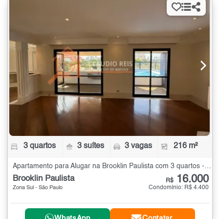
3 quartos
3 suítes
3 vagas
216 m²
Apartamento para Alugar na Brooklin Paulista com 3 quartos - 216 m²
16.000
Brooklin Paulista
R$
Condomínio: R$ 4.400
Zona Sul - São Paulo
WhatsApp
Contatar