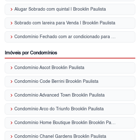
keyboard_arrow_right
Alugar Sobrado com quintal | Brooklin Paulista
keyboard_arrow_right
Sobrado com lareira para Venda | Brooklin Paulista
keyboard_arrow_right
Condomínio Fechado com ar condicionado para Venda | Brooklin Paulista
Imóveis por Condomínios
keyboard_arrow_right
Condomínio Ascot Brooklin Paulista
keyboard_arrow_right
Condomínio Code Berrini Brooklin Paulista
keyboard_arrow_right
Condomínio Advanced Town Brooklin Paulista
keyboard_arrow_right
Condomínio Arco do Triunfo Brooklin Paulista
keyboard_arrow_right
Condomínio Home Boutique Brooklin Brooklin Paulista
keyboard_arrow_right
Condomínio Chanel Gardens Brooklin Paulista