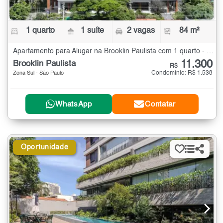
1 quarto
1 suíte
2 vagas
84 m²
Apartamento para Alugar na Brooklin Paulista com 1 quarto - 84 m²
11.300
Brooklin Paulista
R$
Condomínio: R$ 1.538
Zona Sul - São Paulo
WhatsApp
Contatar
Oportunidade