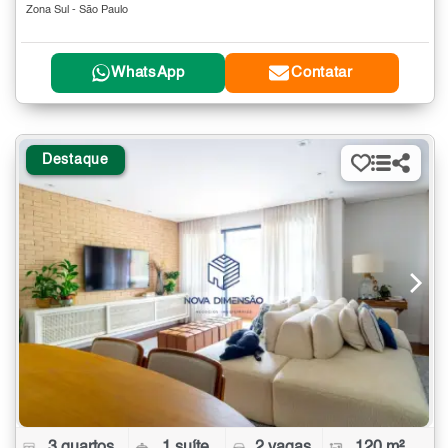
Zona Sul - São Paulo
WhatsApp
Contatar
Destaque
3 quartos
1 suíte
2 vagas
120 m²