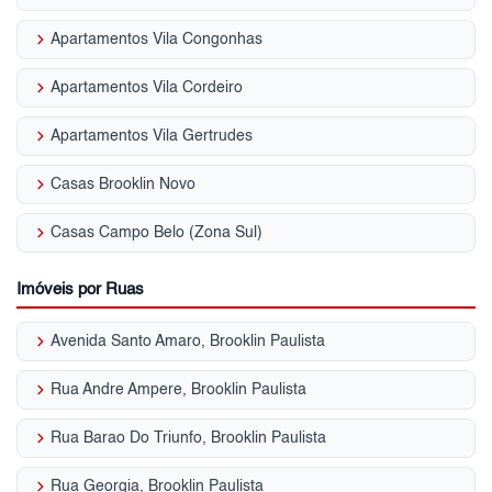
keyboard_arrow_right
Apartamentos Vila Congonhas
keyboard_arrow_right
Apartamentos Vila Cordeiro
keyboard_arrow_right
Apartamentos Vila Gertrudes
keyboard_arrow_right
Casas Brooklin Novo
keyboard_arrow_right
Casas Campo Belo (Zona Sul)
Imóveis por Ruas
keyboard_arrow_right
Avenida Santo Amaro, Brooklin Paulista
keyboard_arrow_right
Rua Andre Ampere, Brooklin Paulista
keyboard_arrow_right
Rua Barao Do Triunfo, Brooklin Paulista
keyboard_arrow_right
Rua Georgia, Brooklin Paulista