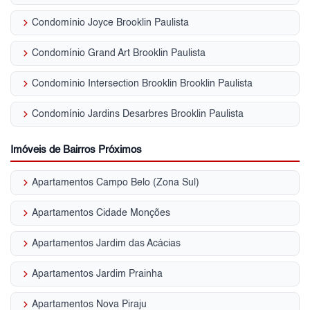
keyboard_arrow_right
Condomínio Joyce Brooklin Paulista
keyboard_arrow_right
Condomínio Grand Art Brooklin Paulista
keyboard_arrow_right
Condomínio Intersection Brooklin Brooklin Paulista
keyboard_arrow_right
Condomínio Jardins Desarbres Brooklin Paulista
Imóveis de Bairros Próximos
keyboard_arrow_right
Apartamentos Campo Belo (Zona Sul)
keyboard_arrow_right
Apartamentos Cidade Monções
keyboard_arrow_right
Apartamentos Jardim das Acácias
keyboard_arrow_right
Apartamentos Jardim Prainha
keyboard_arrow_right
Apartamentos Nova Piraju