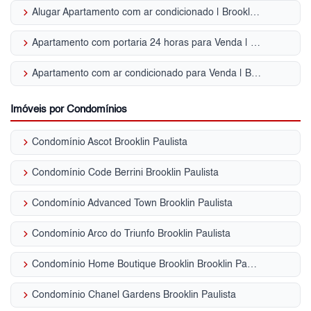
keyboard_arrow_right
Alugar Apartamento com ar condicionado | Brooklin Paulista
keyboard_arrow_right
Apartamento com portaria 24 horas para Venda | Brooklin Paulista
keyboard_arrow_right
Apartamento com ar condicionado para Venda | Brooklin Paulista
Imóveis por Condomínios
keyboard_arrow_right
Condomínio Ascot Brooklin Paulista
keyboard_arrow_right
Condomínio Code Berrini Brooklin Paulista
keyboard_arrow_right
Condomínio Advanced Town Brooklin Paulista
keyboard_arrow_right
Condomínio Arco do Triunfo Brooklin Paulista
keyboard_arrow_right
Condomínio Home Boutique Brooklin Brooklin Paulista
keyboard_arrow_right
Condomínio Chanel Gardens Brooklin Paulista