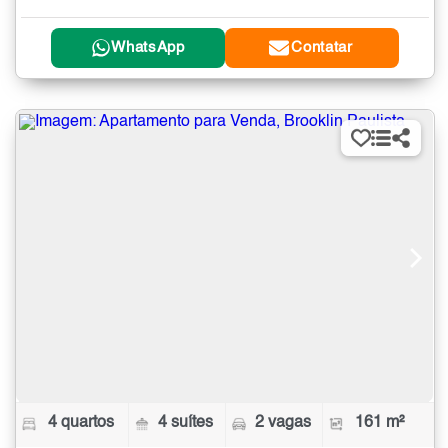
WhatsApp
Contatar
4 quartos
4 suítes
2 vagas
161 m²