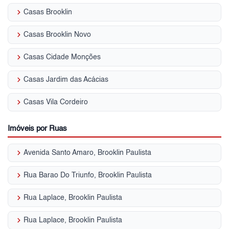
keyboard_arrow_right
Casas Brooklin
keyboard_arrow_right
Casas Brooklin Novo
keyboard_arrow_right
Casas Cidade Monções
keyboard_arrow_right
Casas Jardim das Acácias
keyboard_arrow_right
Casas Vila Cordeiro
Imóveis por Ruas
keyboard_arrow_right
Avenida Santo Amaro, Brooklin Paulista
keyboard_arrow_right
Rua Barao Do Triunfo, Brooklin Paulista
keyboard_arrow_right
Rua Laplace, Brooklin Paulista
keyboard_arrow_right
Rua Laplace, Brooklin Paulista