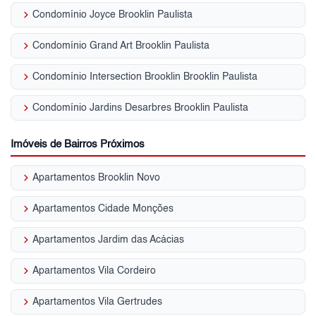
keyboard_arrow_right
Condomínio Joyce Brooklin Paulista
keyboard_arrow_right
Condomínio Grand Art Brooklin Paulista
keyboard_arrow_right
Condomínio Intersection Brooklin Brooklin Paulista
keyboard_arrow_right
Condomínio Jardins Desarbres Brooklin Paulista
Imóveis de Bairros Próximos
keyboard_arrow_right
Apartamentos Brooklin Novo
keyboard_arrow_right
Apartamentos Cidade Monções
keyboard_arrow_right
Apartamentos Jardim das Acácias
keyboard_arrow_right
Apartamentos Vila Cordeiro
keyboard_arrow_right
Apartamentos Vila Gertrudes