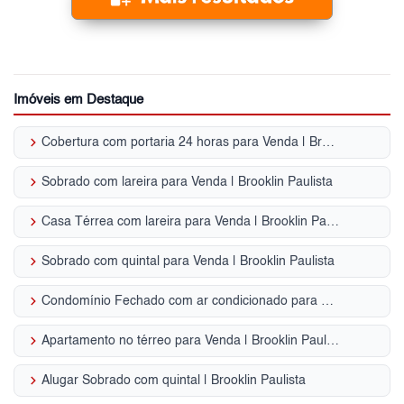
Imóveis em Destaque
keyboard_arrow_right
Cobertura com portaria 24 horas para Venda | Brooklin Paulista
keyboard_arrow_right
Sobrado com lareira para Venda | Brooklin Paulista
keyboard_arrow_right
Casa Térrea com lareira para Venda | Brooklin Paulista
keyboard_arrow_right
Sobrado com quintal para Venda | Brooklin Paulista
keyboard_arrow_right
Condomínio Fechado com ar condicionado para Venda | Brooklin Paulista
keyboard_arrow_right
Apartamento no térreo para Venda | Brooklin Paulista
keyboard_arrow_right
Alugar Sobrado com quintal | Brooklin Paulista