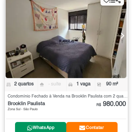
2 quartos
- suíte
1 vaga
90 m²
Condomínio Fechado à Venda na Brooklin Paulista com 2 quartos - 90 m²
980.000
Brooklin Paulista
R$
Zona Sul - São Paulo
WhatsApp
Contatar