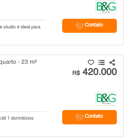
Contato
 studio é ideal para
quarto - 23 m²
420.000
R$
Contato
il 1 dormitórios