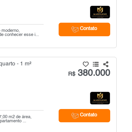
Contato
o moderno,
e conhecer esse i...
uarto - 1 m²
380.000
R$
Contato
7,00 m2 de área,
partamento ...