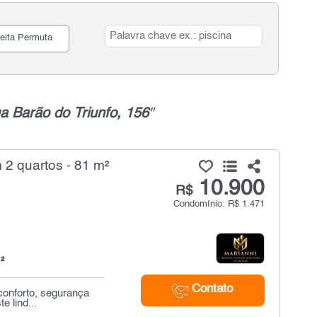
eita Permuta
a Barão do Triunfo, 156
"
 2 quartos - 81 m²
10.900
R$
Condomínio: R$ 1.471
²
Contato
conforto, segurança
 lind...