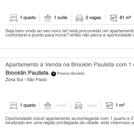
1 quarto
1 suíte
2 vagas
81 m²
Seja bem-vindo ao seu novo lar! está procurando um apartament
confortável e pronto para morar? então não perca a oportunidade d
Apartamento à Venda na Brooklin Paulista com 1 q
Brooklin Paulista
-
Próximo Brooklin
Zona Sul - São Paulo
1 quarto
- suíte
- vaga
1 m²
Oportunidade única! apartamento aconchegante com 1 quarto e 2
localizado em uma região privilegiada da cidade. este charmoso a