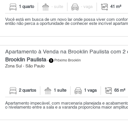
1 quarto
- suíte
- vaga
41 m²
Você está em busca de um novo lar onde possa viver com confort
então não perca a oportunidade de conhecer este incrível apartam
Apartamento à Venda na Brooklin Paulista com 2 
Brooklin Paulista
-
Próximo Brooklin
Zona Sul - São Paulo
2 quartos
1 suíte
1 vaga
65 m²
Apartamento impecável, com marcenaria planejada e acabamentos
o nivelamento entre a sala e a varanda proporciona maior amplitude