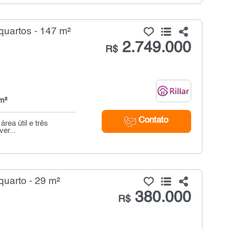
quartos - 147 m²
2.749.000
R$
m²
Contato
rea útil e três
er...
quarto - 29 m²
380.000
R$