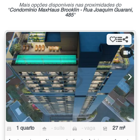
Mais opções disponíveis nas proximidades do
"
Condomínio MaxHaus Brooklin - Rua Joaquim Guarani,
485
"
1 quarto
- suíte
- vaga
27 m²