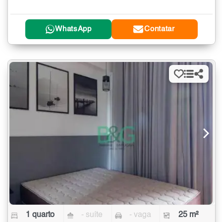
WhatsApp
Contatar
1 quarto
- suíte
- vaga
25 m²