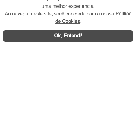
Redes Sociais
uma melhor experiência.
Ao navegar neste site, você concorda com a nossa
Política
de Cookies
.
Ok, Entendi!
Área exclusiva aos anunciantes,
acesse sua conta: