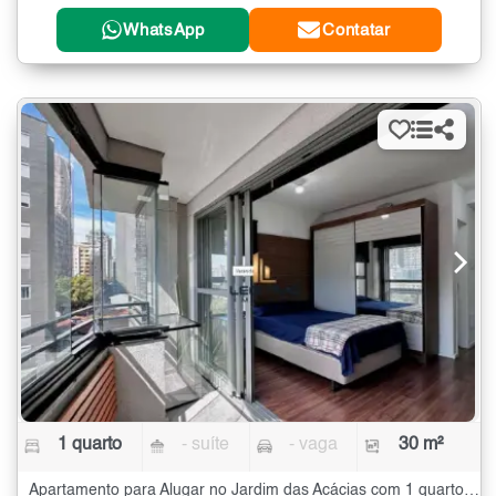
WhatsApp
Contatar
1 quarto
- suíte
- vaga
30 m²
Apartamento para Alugar no Jardim das Acácias com 1 quarto - 30 m²